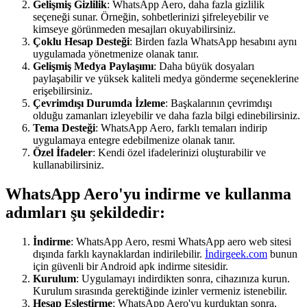
Gelişmiş Gizlilik
: WhatsApp Aero, daha fazla gizlilik
seçeneği sunar. Örneğin, sohbetlerinizi şifreleyebilir ve
kimseye görünmeden mesajları okuyabilirsiniz.
Çoklu Hesap Desteği
: Birden fazla WhatsApp hesabını aynı
uygulamada yönetmenize olanak tanır.
Gelişmiş Medya Paylaşımı
: Daha büyük dosyaları
paylaşabilir ve yüksek kaliteli medya gönderme seçeneklerine
erişebilirsiniz.
Çevrimdışı Durumda İzleme
: Başkalarının çevrimdışı
olduğu zamanları izleyebilir ve daha fazla bilgi edinebilirsiniz.
Tema Desteği
: WhatsApp Aero, farklı temaları indirip
uygulamaya entegre edebilmenize olanak tanır.
Özel İfadeler
: Kendi özel ifadelerinizi oluşturabilir ve
kullanabilirsiniz.
WhatsApp Aero'yu indirme ve kullanma
adımları şu şekildedir:
İndirme
: WhatsApp Aero, resmi WhatsApp aero web sitesi
dışında farklı kaynaklardan indirilebilir.
İndirgeek.com
bunun
için güvenli bir Android apk indirme sitesidir.
Kurulum
: Uygulamayı indirdikten sonra, cihazınıza kurun.
Kurulum sırasında gerektiğinde izinler vermeniz istenebilir.
Hesap Eşleştirme
: WhatsApp Aero'yu kurduktan sonra,