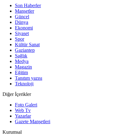
Son Haberler
Manşetler
Güncel
Dünya
Ekonomi
Siyaset
Spor
Kültür Sanat
Gaziantep
Sağlık
Medya
Magazin
Eğitim
Tanıtım yazısı
Teknoloji
Diğer İçerikler
Foto Galeri
Web Tv
Yazarlar
Gazete Manşetleri
Kurumsal