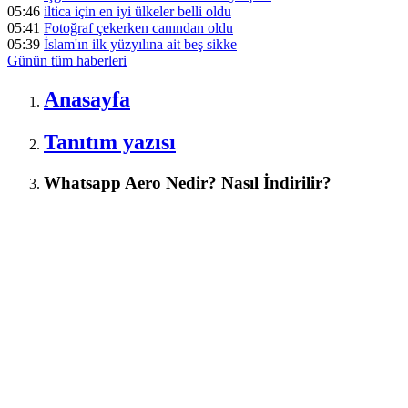
05:46
iltica için en iyi ülkeler belli oldu
05:41
Fotoğraf çekerken canından oldu
05:39
İslam'ın ilk yüzyılına ait beş sikke
Günün tüm
haberleri
Anasayfa
Tanıtım yazısı
Whatsapp Aero Nedir? Nasıl İndirilir?