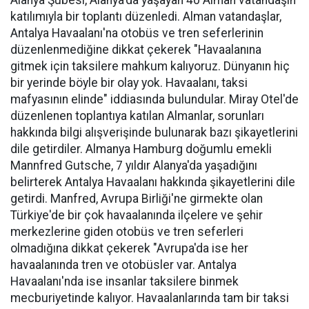
Alanya Şubesi, Alanya'da yaşayan 40 Alman vatandaşın
katılımıyla bir toplantı düzenledi. Alman vatandaşlar,
Antalya Havaalanı'na otobüs ve tren seferlerinin
düzenlenmediğine dikkat çekerek "Havaalanına
gitmek için taksilere mahkum kalıyoruz. Dünyanın hiç
bir yerinde böyle bir olay yok. Havaalanı, taksi
mafyasının elinde" iddiasında bulundular. Miray Otel'de
düzenlenen toplantıya katılan Almanlar, sorunları
hakkında bilgi alışverişinde bulunarak bazı şikayetlerini
dile getirdiler. Almanya Hamburg doğumlu emekli
Mannfred Gutsche, 7 yıldır Alanya'da yaşadığını
belirterek Antalya Havaalanı hakkında şikayetlerini dile
getirdi. Manfred, Avrupa Birliği'ne girmekte olan
Türkiye'de bir çok havaalanında ilçelere ve şehir
merkezlerine giden otobüs ve tren seferleri
olmadığına dikkat çekerek "Avrupa'da ise her
havaalanında tren ve otobüsler var. Antalya
Havaalanı'nda ise insanlar taksilere binmek
mecburiyetinde kalıyor. Havaalanlarında tam bir taksi