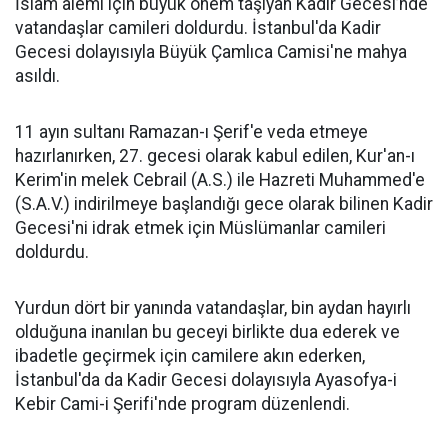
İslam alemi için büyük önem taşıyan Kadir Gecesi’nde
vatandaşlar camileri doldurdu. İstanbul'da Kadir
Gecesi dolayısıyla Büyük Çamlıca Camisi'ne mahya
asıldı.
11 ayın sultanı Ramazan-ı Şerif'e veda etmeye
hazırlanırken, 27. gecesi olarak kabul edilen, Kur'an-ı
Kerim'in melek Cebrail (A.S.) ile Hazreti Muhammed'e
(S.A.V.) indirilmeye başlandığı gece olarak bilinen Kadir
Gecesi'ni idrak etmek için Müslümanlar camileri
doldurdu.
Yurdun dört bir yanında vatandaşlar, bin aydan hayırlı
olduğuna inanılan bu geceyi birlikte dua ederek ve
ibadetle geçirmek için camilere akın ederken,
İstanbul'da da Kadir Gecesi dolayısıyla Ayasofya-i
Kebir Cami-i Şerifi'nde program düzenlendi.