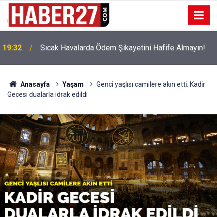
!
19:32
Sıcak Havalarda Ödem Şikayetini Hafife Almayın!
Anasayfa
Yaşam
Genci yaşlısı camilere akın etti: Kadir
Gecesi dualarla idrak edildi