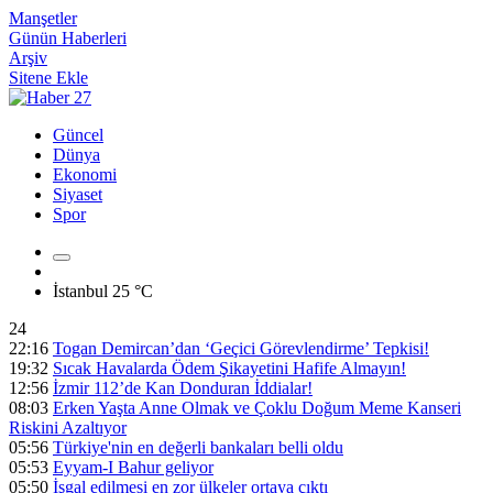
Manşetler
Günün Haberleri
Arşiv
Sitene Ekle
Güncel
Dünya
Ekonomi
Siyaset
Spor
İstanbul
25 °C
24
22:16
Togan Demircan’dan ‘Geçici Görevlendirme’ Tepkisi!
19:32
Sıcak Havalarda Ödem Şikayetini Hafife Almayın!
12:56
İzmir 112’de Kan Donduran İddialar!
08:03
Erken Yaşta Anne Olmak ve Çoklu Doğum Meme Kanseri
Riskini Azaltıyor
05:56
Türkiye'nin en değerli bankaları belli oldu
05:53
Eyyam-I Bahur geliyor
05:50
İşgal edilmesi en zor ülkeler ortaya çıktı