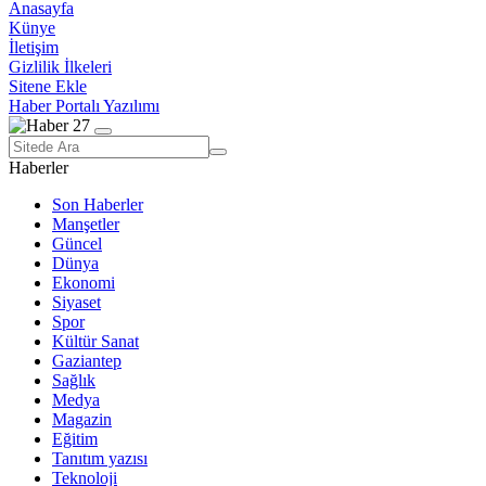
Anasayfa
Künye
İletişim
Gizlilik İlkeleri
Sitene Ekle
Haber Portalı Yazılımı
Haberler
Son Haberler
Manşetler
Güncel
Dünya
Ekonomi
Siyaset
Spor
Kültür Sanat
Gaziantep
Sağlık
Medya
Magazin
Eğitim
Tanıtım yazısı
Teknoloji