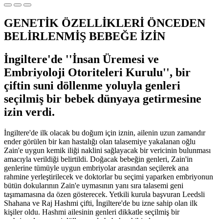
GENETİK ÖZELLİKLERİ ÖNCEDEN
BELİRLENMİŞ BEBEĞE İZİN
İngiltere'de ''İnsan Üremesi ve
Embriyoloji Otoriteleri Kurulu'', bir
çiftin suni döllenme yoluyla genleri
seçilmiş bir bebek dünyaya getirmesine
izin verdi.
İngiltere'de ilk olacak bu doğum için iznin, ailenin uzun zamandır
ender görülen bir kan hastalığı olan talasemiye yakalanan oğlu
Zain'e uygun kemik iliği naklini sağlayacak bir vericinin bulunması
amacıyla verildiği belirtildi. Doğacak bebeğin genleri, Zain'in
genlerine tümüyle uygun embriyolar arasından seçilerek ana
rahmine yerleştirilecek ve doktorlar bu seçimi yaparken embriyonun
bütün dokularının Zain'e uymasının yanı sıra talasemi geni
taşımamasına da özen gösterecek. Yetkili kurula başvuran Leedsli
Shahana ve Raj Hashmi çifti, İngiltere'de bu izne sahip olan ilk
kişiler oldu. Hashmi ailesinin genleri dikkatle seçilmiş bir