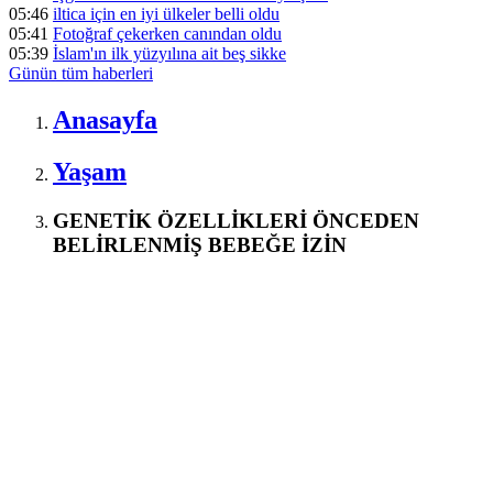
05:46
iltica için en iyi ülkeler belli oldu
05:41
Fotoğraf çekerken canından oldu
05:39
İslam'ın ilk yüzyılına ait beş sikke
Günün tüm
haberleri
Anasayfa
Yaşam
GENETİK ÖZELLİKLERİ ÖNCEDEN
BELİRLENMİŞ BEBEĞE İZİN