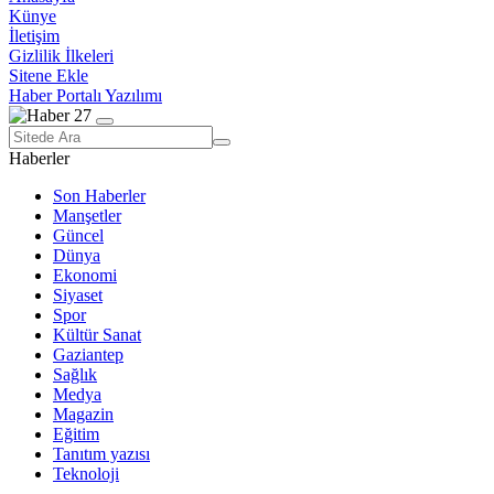
Künye
İletişim
Gizlilik İlkeleri
Sitene Ekle
Haber Portalı Yazılımı
Haberler
Son Haberler
Manşetler
Güncel
Dünya
Ekonomi
Siyaset
Spor
Kültür Sanat
Gaziantep
Sağlık
Medya
Magazin
Eğitim
Tanıtım yazısı
Teknoloji