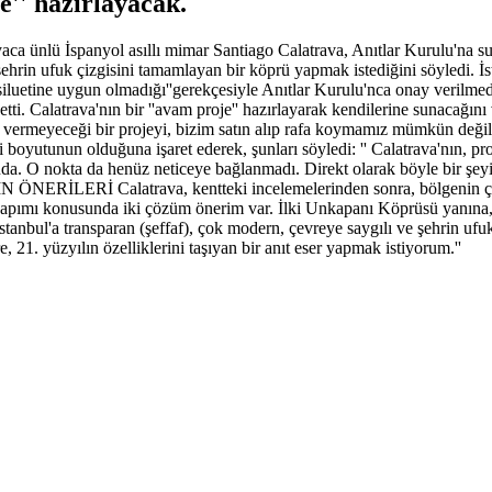
'' hazırlayacak.
ca ünlü İspanyol asıllı mimar Santiago Calatrava, Anıtlar Kurulu'na su
ehrin ufuk çizgisini tamamlayan bir köprü yapmak istediğini söyledi. 
 siluetine uygun olmadığı''gerekçesiyle Anıtlar Kurulu'nca onay verilmed
ti. Calatrava'nın bir ''avam proje'' hazırlayarak kendilerine sunacağını
 vermeyeceği bir projeyi, bizim satın alıp rafa koymamız mümkün değil.
 olduğuna işaret ederek, şunları söyledi: '' Calatrava'nın, proje be
nda. O nokta da henüz neticeye bağlanmadı. Direkt olarak böyle bir ş
 ÖNERİLERİ Calatrava, kentteki incelemelerinden sonra, bölgenin çok 
 yapımı konusunda iki çözüm önerim var. İlki Unkapanı Köprüsü yanın
İstanbul'a transparan (şeffaf), çok modern, çevreye saygılı ve şehrin u
, 21. yüzyılın özelliklerini taşıyan bir anıt eser yapmak istiyorum.''