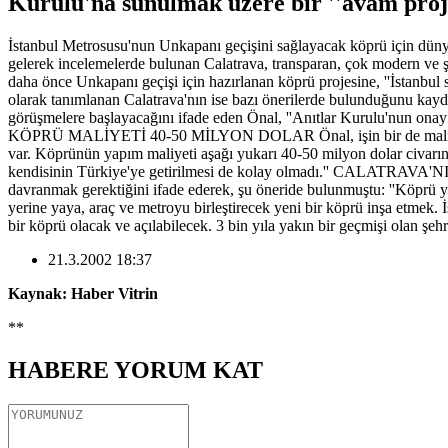
Kurulu'na sunulmak üzere bir ''avam proje
İstanbul Metrosusu'nun Unkapanı geçişini sağlayacak köprü için dünya
gelerek incelemelerde bulunan Calatrava, transparan, çok modern ve ş
daha önce Unkapanı geçişi için hazırlanan köprü projesine, ''İstanbul
olarak tanımlanan Calatrava'nın ise bazı önerilerde bulunduğunu kaydet
görüşmelere başlayacağını ifade eden Önal, ''Anıtlar Kurulu'nun onay
KÖPRÜ MALİYETİ 40-50 MİLYON DOLAR Önal, işin bir de mali boyutunun
var. Köprünün yapım maliyeti aşağı yukarı 40-50 milyon dolar civarı
kendisinin Türkiye'ye getirilmesi de kolay olmadı.'' CALATRAVA'NIN
davranmak gerektiğini ifade ederek, şu öneride bulunmuştu: ''Köprü
yerine yaya, araç ve metroyu birleştirecek yeni bir köprü inşa etmek. 
bir köprü olacak ve açılabilecek. 3 bin yıla yakın bir geçmişi olan şehre
21.3.2002 18:37
Kaynak: Haber Vitrin
**
HABERE
YORUM KAT