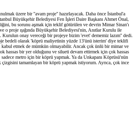
nulmak üzere bir ''avam proje'' hazırlayacak. Daha önce İstanbul'a
İstanbul Büyükşehir Belediyesi Fen İşleri Daire Başkanı Ahmet Önal,
iğini, bu sorunu aşmak için teklif götürülen ve devrin Mimar Sinan'ı
 ve o proje ışığında Büyükşehir Belediyesi'nin, Anıtlar Kurulu ile
 Kurulun onay vereceği bir projeye bizim 'evet' dememiz lazım'' dedi.
deli olarak 'köprü maliyetinin yüzde 13'ünü isterim' diye teklifi
eyi kabul etmek de mümkün olmayabilir. Ancak çok ünlü bir mimar ve
hassas bir yer olduğunu ve silueti devam ettirmek için çok hassas
a, sadece metro için bir köprü yapmak. Ya da Unkapanı Köprüsü'nün
fuk çizgisini tamamlayan bir köprü yapmak istiyorum. Ayrıca, çok ince