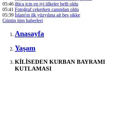
05:46
iltica için en iyi ülkeler belli oldu
05:41
Fotoğraf çekerken canından oldu
05:39
İslam'ın ilk yüzyılına ait beş sikke
Günün tüm
haberleri
Anasayfa
Yaşam
KİLİSEDEN KURBAN BAYRAMI
KUTLAMASI