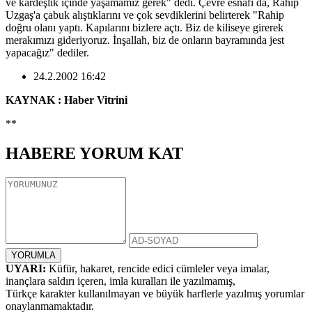
ve kardeşlik içinde yaşamamız gerek" dedi. Çevre esnafı da, Rahip
Uzgaş'a çabuk alıştıklarını ve çok sevdiklerini belirterek "Rahip
doğru olanı yaptı. Kapılarını bizlere açtı. Biz de kiliseye girerek
merakımızı gideriyoruz. İnşallah, biz de onların bayramında jest
yapacağız" dediler.
24.2.2002 16:42
KAYNAK : Haber Vitrini
**
HABERE
YORUM KAT
UYARI:
Küfür, hakaret, rencide edici cümleler veya imalar,
inançlara saldırı içeren, imla kuralları ile yazılmamış,
Türkçe karakter kullanılmayan ve büyük harflerle yazılmış yorumlar
onaylanmamaktadır.