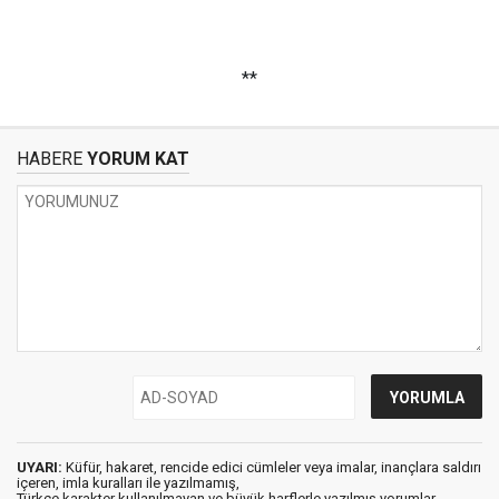
**
HABERE
YORUM KAT
UYARI:
Küfür, hakaret, rencide edici cümleler veya imalar, inançlara saldırı
içeren, imla kuralları ile yazılmamış,
Türkçe karakter kullanılmayan ve büyük harflerle yazılmış yorumlar