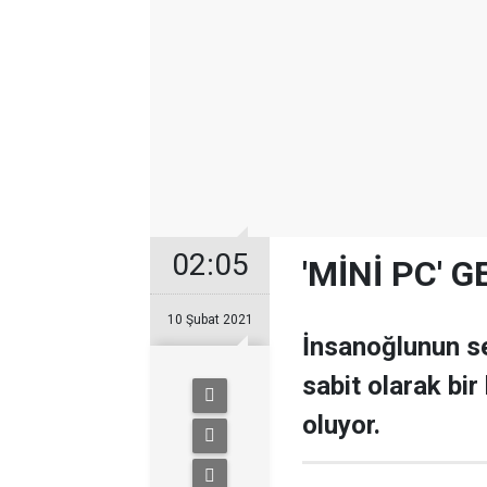
02:05
'MİNİ PC' 
10 Şubat 2021
İnsanoğlunun se
sabit olarak bir
oluyor.