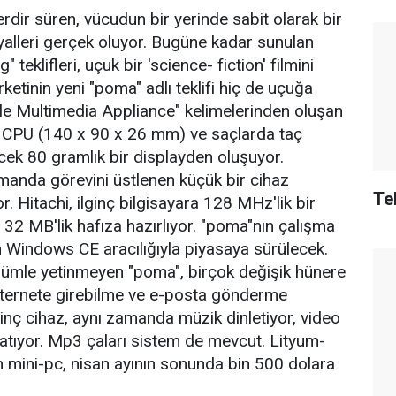
dir süren, vücudun bir yerinde sabit olarak bir
yalleri gerçek oluyor. Bugüne kadar sunulan
eklifleri, uçuk bir 'science- fiction' filmini
rketinin yeni "poma" adlı teklifi hiç de uçuğa
le Multimedia Appliance" kelimelerinden oluşan
 CPU (140 x 90 x 26 mm) ve saçlarda taç
ecek 80 gramlık bir displayden oluşuyor.
umanda görevini üstlenen küçük bir cihaz
Te
r. Hitachi, ilginç bilgisayara 128 MHz'lik bir
32 MB'lik hafıza hazırlıyor. "poma"nın çalışma
 Windows CE aracılığıyla piyasaya sürülecek.
nümle yetinmeyen "poma", birçok değişik hünere
internete girebilme ve e-posta gönderme
ginç cihaz, aynı zamanda müzik dinletiyor, video
natıyor. Mp3 çaları sistem de mevcut. Lityum-
n mini-pc, nisan ayının sonunda bin 500 dolara