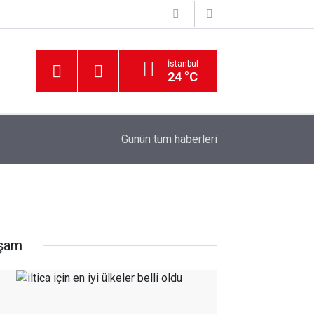
İstanbul
24 °C
Günün tüm
haberleri
şam