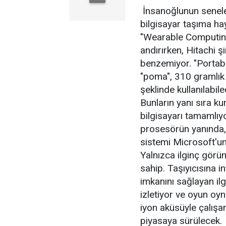
İnsanoğlunun seneler
bilgisayar taşıma ha
"Wearable Computing" t
andırırken, Hitachi şi
benzemiyor. "Portab
"poma", 310 gramlık
şeklinde kullanılabil
Bunların yanı sıra k
bilgisayarı tamamlıyo
prosesörün yanında, 
sistemi Microsoft'un
Yalnızca ilginç görü
sahip. Taşıyıcısına 
imkanını sağlayan il
izletiyor ve oyun oy
iyon aküsüyle çalışa
piyasaya sürülecek.