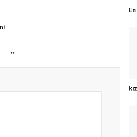
En
ni
**
kız