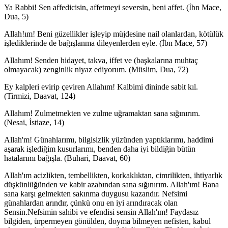
Ya Rabbi! Sen affedicisin, affetmeyi seversin, beni affet. (İbn Mace,
Dua, 5)
Allah!ım! Beni güzellikler işleyip müjdesine nail olanlardan, kötülük
işlediklerinde de bağışlanma dileyenlerden eyle. (İbn Mace, 57)
Allahım! Senden hidayet, takva, iffet ve (başkalarına muhtaç
olmayacak) zenginlik niyaz ediyorum. (Müslim, Dua, 72)
Ey kalpleri evirip çeviren Allahım! Kalbimi dininde sabit kıl.
(Tirmizi, Daavat, 124)
Allahım! Zulmetmekten ve zulme uğramaktan sana sığınırım.
(Nesai, İstiaze, 14)
Allah'm! Günahlarımı, bilgisizlik yüzünden yaptıklarımı, haddimi
aşarak işlediğim kusurlarımı, benden daha iyi bildiğin bütün
hatalarımı bağışla. (Buhari, Daavat, 60)
Allah'ım acizlikten, tembellikten, korkaklıktan, cimrilikten, ihtiyarlık
düşkünlüğünden ve kabir azabından sana sığınırım. Allah'ım! Bana
sana karşı gelmekten sakınma duygusu kazandır. Nefsimi
günahlardan arındır, çünkü onu en iyi arındıracak olan
Sensin.Nefsimin sahibi ve efendisi sensin Allah'ım! Faydasız
bilgiden, ürpermeyen gönülden, doyma bilmeyen nefisten, kabul