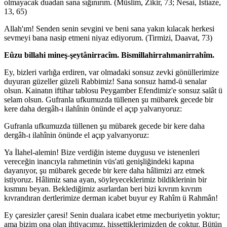
olmayacak duadan sana sığınırım. (Müslim, Zikir, 73; Nesai, İstiaze,
13, 65)
Allah'ım! Senden senin sevgini ve beni sana yakın kılacak herkesi
sevmeyi bana nasip etmeni niyaz ediyorum. (Tirmizi, Daavat, 73)
Eûzu billahi mineş-şeytânirracîm. Bismillahirrahmanirrahîm.
Ey, bizleri varlığa erdiren, var olmadaki sonsuz zevki gönüllerimize
duyuran güzeller güzeli Rabbimiz! Sana sonsuz hamd-ü senalar
olsun. Kainatın iftihar tablosu Peygamber Efendimiz'e sonsuz salât ü
selam olsun. Gufranla ufkumuzda tüllenen şu mübarek gecede bir
kere daha dergâh-ı ilahînin önünde el açıp yalvarıyoruz:
Gufranla ufkumuzda tüllenen şu mübarek gecede bir kere daha
dergâh-ı ilahînin önünde el açıp yalvarıyoruz:
Ya İlahel-alemin! Bize verdiğin isteme duygusu ve istenenleri
vereceğin inancıyla rahmetinin vüs'ati genişliğindeki kapına
dayanıyor, şu mübarek gecede bir kere daha hâlimizi arz etmek
istiyoruz. Hâlimiz sana ayan, söyleyeceklerimiz bildiklerinin bir
kısmını beyan. Beklediğimiz asırlardan beri bizi kıvrım kıvrım
kıvrandıran dertlerimize derman icabet buyur ey Rahîm ü Rahmân!
Ey çaresizler çaresi! Senin dualara icabet etme mecburiyetin yoktur;
ama bizim ona olan ihtiyacımız, hissettiklerimizden de çoktur. Bütün