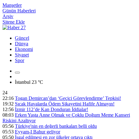
Manşetler
Günün Haberleri
Arşiv
Sitene Ekle
Güncel
Dünya
Ekonomi
Siyaset
Spor
İstanbul
23 °C
24
22:16
Togan Demircan’dan ‘Geçici Görevlendirme’ Tepkisi!
19:32
Sıcak Havalarda Ödem Şikayetini Hafife Almayın!
12:56
İzmir 112’de Kan Donduran İddialar!
08:03
Erken Yaşta Anne Olmak ve Çoklu Doğum Meme Kanseri
Riskini Azaltıyor
05:56
Türkiye'nin en değerli bankaları belli oldu
05:53
Eyyam-I Bahur geliyor
05:50
İşgal edilmesi en zor ülkeler ortaya çıktı