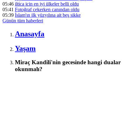
05:46
iltica için en iyi ülkeler belli oldu
05:41
Fotoğraf çekerken canından oldu
05:39
İslam'ın ilk yüzyılına ait beş sikke
Günün tüm
haberleri
Anasayfa
Yaşam
Miraç Kandili'nin gecesinde hangi dualar
okunmalı?