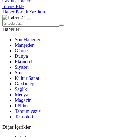
Gizlilik İlkeleri
Sitene Ekle
Haber Portalı Yazılımı
Haberler
Son Haberler
Manşetler
Güncel
Dünya
Ekonomi
Siyaset
Spor
Kültür Sanat
Gaziantep
Sağlık
Medya
Magazin
Eğitim
Tanıtım yazısı
Teknoloji
Diğer İçerikler