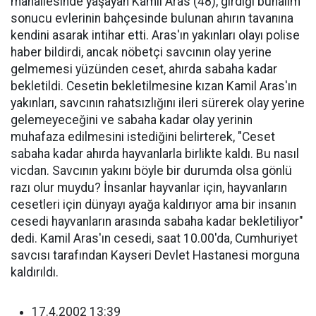
mahallesinde yaşayan Kamil Aras (48), girdiği bunalım
sonucu evlerinin bahçesinde bulunan ahırın tavanına
kendini asarak intihar etti. Aras'ın yakınları olayı polise
haber bildirdi, ancak nöbetçi savcının olay yerine
gelmemesi yüzünden ceset, ahırda sabaha kadar
bekletildi. Cesetin bekletilmesine kızan Kamil Aras'ın
yakınları, savcının rahatsızlığını ileri sürerek olay yerine
gelemeyeceğini ve sabaha kadar olay yerinin
muhafaza edilmesini istediğini belirterek, "Ceset
sabaha kadar ahırda hayvanlarla birlikte kaldı. Bu nasıl
vicdan. Savcının yakını böyle bir durumda olsa gönlü
razı olur muydu? İnsanlar hayvanlar için, hayvanların
cesetleri için dünyayı ayağa kaldırıyor ama bir insanın
cesedi hayvanların arasında sabaha kadar bekletiliyor"
dedi. Kamil Aras'ın cesedi, saat 10.00'da, Cumhuriyet
savcısı tarafından Kayseri Devlet Hastanesi morguna
kaldırıldı.
17.4.2002 13:39