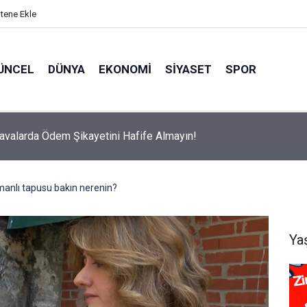
itene Ekle
ÜNCEL
DÜNYA
EKONOMI
SIYASET
SPOR
avalarda Ödem Şikayetini Hafife Almayın!
anlı tapusu bakın nerenin?
Ya