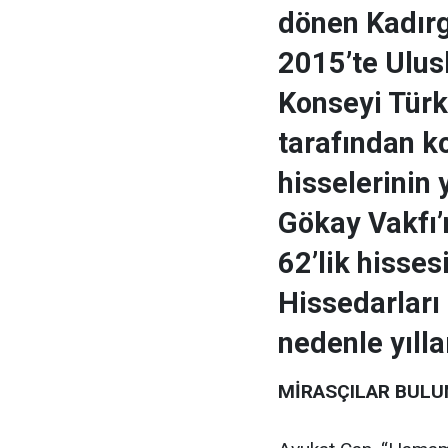
dönen Kadır
2015’te Ulusl
Konseyi Türk
tarafından k
hisselerinin 
Gökay Vakfı’n
62’lik hisses
Hissedarları
nedenle yıll
MİRASÇILAR BULU