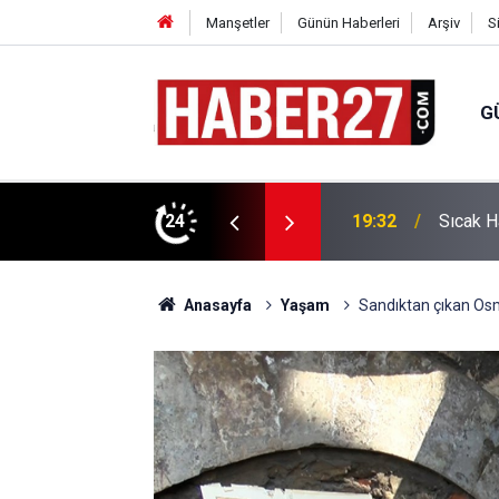
Manşetler
Günün Haberleri
Arşiv
S
G
vlendirme’ Tepkisi!
24
19:32
Sıcak H
Anasayfa
Yaşam
Sandıktan çıkan Osm