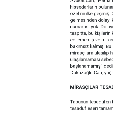
Avukat Can, “Hamamı
hissedarların bulun
özel mülke geçmiş.
gelmesinden dolayı k
numarası yok. Dolayı
tespitte, bu kişilerin
edilememiş ve miras
bakımsız kalmış. Bu 
mirasçılara ulaşılıp
ulaşılamaması sebebi
başlanamamış” dediK
Dokuzoğlu Can, yaşa
MİRASÇILAR TESA
Tapunun tesadüfen b
tesadüf eseri tamame