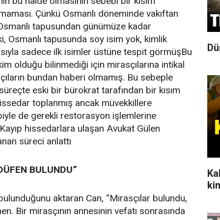
n bu halde olmasının sebebi bir kısım
amaması. Çünkü Osmanlı döneminde vakıftan
 Osmanlı tapusundan günümüze kadar
i, Osmanlı tapusunda soy isim yok, kimlik
Dü
sıyla sadece ilk isimler üstüne tespit görmüşBu
 kim olduğu bilinmediği için mirasçılarına intikal
çıların bundan haberi olmamış. Bu sebeple
süreçte eski bir bürokrat tarafından bir kısım
 hissedar toplanmış ancak müvekkillere
yle de gerekli restorasyon işlemlerine
ayıp hissedarlara ulaşan Avukat Gülen
nan süreci anlattı
DÜFEN BULUNDU”
Ka
ki
ulunduğunu aktaran Can, “Mirasçılar bulundu,
n. Bir mirasçının annesinin vefatı sonrasında