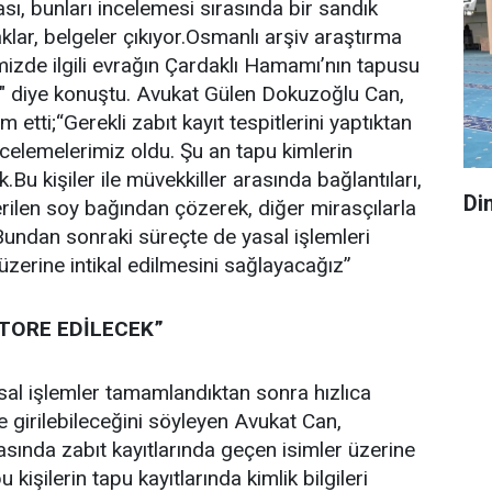
sı, bunları incelemesi sırasında bir sandık
klar, belgeler çıkıyor.Osmanlı arşiv araştırma
imizde ilgili evrağın Çardaklı Hamamı’nın tapusu
k" diye konuştu. Avukat Gülen Dokuzoğlu Can,
 etti;“Gerekli zabıt kayıt tespitlerini yaptıktan
celemelerimiz oldu. Şu an tapu kimlerin
.Bu kişiler ile müvekkiller arasında bağlantıları,
Din
rilen soy bağından çözerek, diğer mirasçılarla
 Bundan sonraki süreçte de yasal işlemleri
üzerine intikal edilmesini sağlayacağız”
TORE EDİLECEK”
asal işlemler tamamlandıktan sonra hızlıca
 girilebileceğini söyleyen Avukat Can,
asında zabıt kayıtlarında geçen isimler üzerine
 kişilerin tapu kayıtlarında kimlik bilgileri