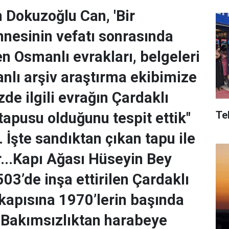
 Dokuzoğlu Can, 'Bir
nnesinin vefatı sonrasında
n Osmanlı evrakları, belgeleri
anlı arşiv araştırma ekibimize
zde ilgili evrağın Çardaklı
Te
apusu olduğunu tespit ettik"
 İşte sandıktan çıkan tapu ile
ar...Kapı Ağası Hüseyin Bey
03’de inşa ettirilen Çardaklı
apısına 1970’lerin başında
u. Bakımsızlıktan harabeye