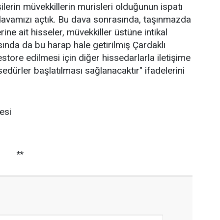
şilerin müvekkillerin murisleri olduğunun ispatı
davamızı açtık. Bu dava sonrasında, taşınmazda
rine ait hisseler, müvekkiller üstüne intikal
sında da bu harap hale getirilmiş Çardaklı
tore edilmesi için diğer hissedarlarla iletişime
edürler başlatılması sağlanacaktır" ifadelerini
esi
**