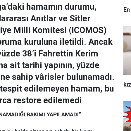
ga’daki hamamın durumu,
En
ararası Anıtlar ve Sitler
iye Milli Komitesi (ICOMOS)
oruma kuruluna iletildi. Ancak
yüzde 38’i Fahrettin Kerim
a ait tarihi yapının, yüzde
ine sahip vârisler bulunamadı.
kız
 tespit edilemeyen hamam, bu
arca restore edilemedi
NAMADIĞI BAKIMI YAPILAMADI”