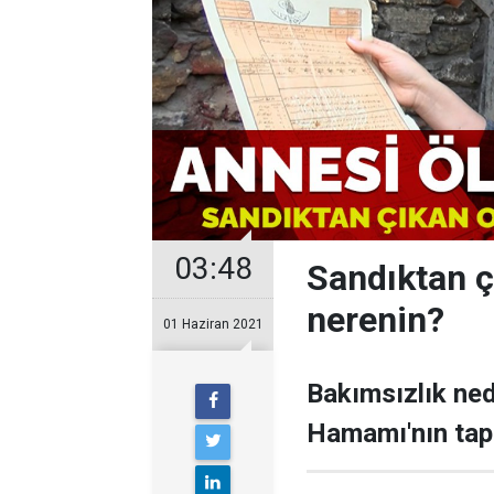
03:48
Sandıktan ç
nerenin?
01 Haziran 2021
Bakımsızlık ne
Hamamı'nın tap