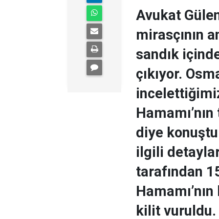
Avukat Gülen
mirasçının a
sandık içinde
çıkıyor. Osm
incelettiğimi
Hamamı’nın t
diye konuştu.
ilgili detayl
tarafından 15
Hamamı’nın k
kilit vuruld