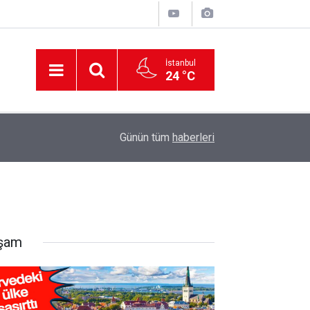
İstanbul
24 °C
12:56
İzmir 112’de Kan Donduran İddialar!
Günün tüm
haberleri
şam