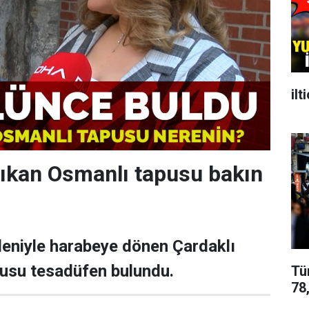
ilt
ıkan Osmanlı tapusu bakın
deniyle harabeye dönen Çardaklı
usu tesadüfen bulundu.
Tü
78,