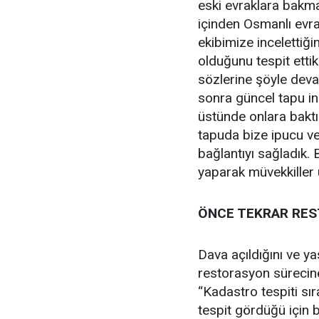
eski evraklara bakma
içinden Osmanlı evra
ekibimize incelettiğ
olduğunu tespit etti
sözlerine şöyle devam
sonra güncel tapu in
üstünde onlara baktık
tapuda bize ipucu ve
bağlantıyı sağladık.
yaparak müvekkiller 
ÖNCE TEKRAR RES
Dava açıldığını ve y
restorasyon sürecine
“Kadastro tespiti sır
tespit gördüğü için bu