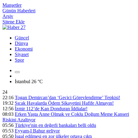
Manşetler
Günün Haberleri
Arşiv
Sitene Ekle
Güncel
Dünya
Ekonomi
Siyaset
Spor
İstanbul
26 °C
24
22:16
Togan Demircan’dan ‘Geçici Görevlendirme’ Tepkisi!
19:32
Sıcak Havalarda Ödem Şikayetini Hafife Almayın!
12:56
İzmir 112’de Kan Donduran İddialar!
08:03
Erken Yaşta Anne Olmak ve Çoklu Doğum Meme Kanseri
Riskini Azaltıyor
05:56
Türkiye'nin en değerli bankaları belli oldu
05:53
Eyyam-I Bahur geliyor
05:50
İşgal edilmesi en zor ülkeler ortaya çıktı