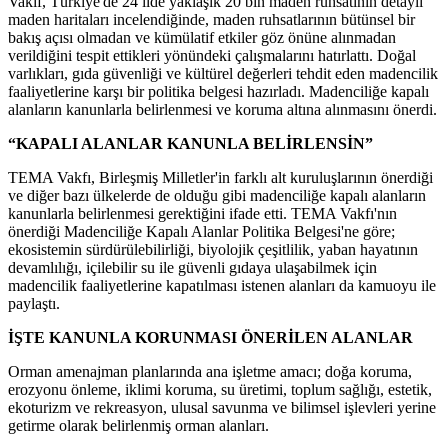
Vakıf, Türkiye'de 24 ilde yaklaşık 20 bin maden ruhsatının detaylı
maden haritaları incelendiğinde, maden ruhsatlarının bütünsel bir
bakış açısı olmadan ve kümülatif etkiler göz önüne alınmadan
verildiğini tespit ettikleri yönündeki çalışmalarını hatırlattı. Doğal
varlıkları, gıda güvenliği ve kültürel değerleri tehdit eden madencilik
faaliyetlerine karşı bir politika belgesi hazırladı. Madenciliğe kapalı
alanların kanunlarla belirlenmesi ve koruma altına alınmasını önerdi.
“KAPALI ALANLAR KANUNLA BELİRLENSİN”
TEMA Vakfı, Birleşmiş Milletler'in farklı alt kuruluşlarının önerdiği
ve diğer bazı ülkelerde de olduğu gibi madenciliğe kapalı alanların
kanunlarla belirlenmesi gerektiğini ifade etti. TEMA Vakfı'nın
önerdiği Madenciliğe Kapalı Alanlar Politika Belgesi'ne göre;
ekosistemin sürdürülebilirliği, biyolojik çeşitlilik, yaban hayatının
devamlılığı, içilebilir su ile güvenli gıdaya ulaşabilmek için
madencilik faaliyetlerine kapatılması istenen alanları da kamuoyu ile
paylaştı.
İŞTE KANUNLA KORUNMASI ÖNERİLEN ALANLAR
Orman amenajman planlarında ana işletme amacı; doğa koruma,
erozyonu önleme, iklimi koruma, su üretimi, toplum sağlığı, estetik,
ekoturizm ve rekreasyon, ulusal savunma ve bilimsel işlevleri yerine
getirme olarak belirlenmiş orman alanları.