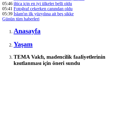
05:46
iltica için en iyi ülkeler belli oldu
05:41
Fotoğraf çekerken canından oldu
05:39
İslam'ın ilk yüzyılına ait beş sikke
Günün tüm
haberleri
Anasayfa
Yaşam
TEMA Vakfı, madencilik faaliyetlerinin
kısıtlanması için öneri sundu