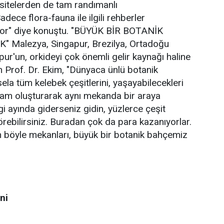
rsitelerden de tam randımanlı
dece flora-fauna ile ilgili rehberler
kiyor" diye konuştu. "BÜYÜK BİR BOTANİK
 Malezya, Singapur, Brezilya, Ortadoğu
apur'un, orkideyi çok önemli gelir kaynağı haline
en Prof. Dr. Ekim, "Dünyaca ünlü botanik
ela tüm kelebek çeşitlerini, yaşayabilecekleri
tam oluşturarak aynı mekanda bir araya
ngi ayında giderseniz gidin, yüzlerce çeşit
örebilirsiniz. Buradan çok da para kazanıyorlar.
ın böyle mekanları, büyük bir botanik bahçemiz
ni