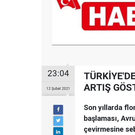
23:04
TÜRKİYE'D
ARTIŞ GÖS
12 Şubat 2021
Son yıllarda fl
başlaması, Avru
çevirmesine se