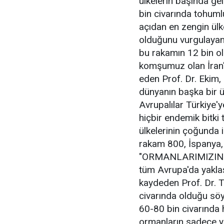
ülkelerin başında gel
bin civarında tohumlu 
açıdan en zengin ülk
olduğunu vurgulayan 
bu rakamın 12 bin ol
komşumuz olan İran'd
eden Prof. Dr. Ekim, 
dünyanın başka bir 
Avrupalılar Türkiye'
hiçbir endemik bitki
ülkelerinin çoğunda 
rakam 800, İspanya, İ
"ORMANLARIMIZIN Y
tüm Avrupa'da yaklaş
kaydeden Prof. Dr. T
civarında olduğu söyl
60-80 bin civarında 
ormanların sadece y