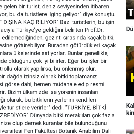
e gelen bir turist, deniz seviyesinden itibaren
or, bu da turistlere ilginç geliyor" diye konuştu.
DIŞINA KAÇIRILIYOR" Bazı turistlerin, bu işin
Dü
cıyla Türkiye'ye geldiğini belirten Prof.Dr.
 edilemediğinden, gezinti sırasında kaçak bitki,
kesine götürebiliyor. Buradan götürdükleri kaçak
lara ülkelerinde satıyorlar. Bunlar genellikle,
de olduğunu çok iyi bilirler. Eğer bu işler bir
rollü olarak yapılırsa, bu önlenmiş olur.
ir dağda izinsiz olarak bitki toplamanız
risi görse dahi, hemen müdahale edip resmi
r. Bizim ülkemizde ise yörenin insanları
i olarak, bu bitkilerin yerlerini kendileri
Ka
yle turistlere verirler" dedi. "TÜRKİYE, BİTKİ
ki
EDİYOR" Dünyada bitki meraklıları çok fazla
nize olup dernek kuranlar bile bulunduğunu
iversitesi Fen Fakültesi Botanik Anabilim Dalı