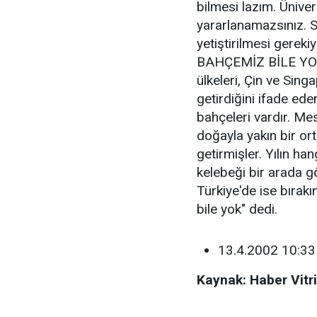
bilmesi lazım. Ünive
yararlanamazsınız. Sa
yetiştirilmesi gere
BAHÇEMİZ BİLE YOK"
ülkeleri, Çin ve Sing
getirdiğini ifade ed
bahçeleri vardır. Mes
doğayla yakın bir or
getirmişler. Yılın ha
kelebeği bir arada g
Türkiye'de ise bırak
bile yok" dedi.
13.4.2002 10:33
Kaynak: Haber Vitri