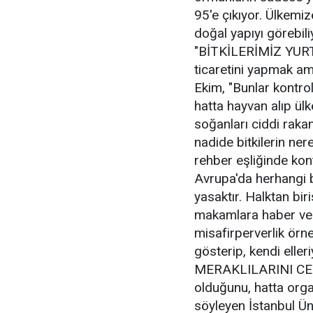
95'e çıkıyor. Ülkemiz
doğal yapıyı görebiliy
"BİTKİLERİMİZ YURT 
ticaretini yapmak ama
Ekim, "Bunlar kontrol
hatta hayvan alıp ül
soğanları ciddi rakam
nadide bitkilerin nere
rehber eşliğinde kont
Avrupa'da herhangi b
yasaktır. Halktan bi
makamlara haber veri
misafirperverlik örneğ
gösterip, kendi elleri
MERAKLILARINI CEZB
olduğunu, hatta orga
söyleyen İstanbul Ün