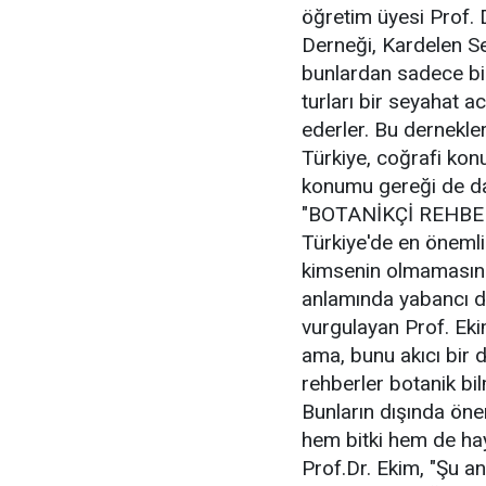
öğretim üyesi Prof. 
Derneği, Kardelen S
bunlardan sadece bir
turları bir seyahat 
ederler. Bu dernekler
Türkiye, coğrafi kon
konumu gereği de da
"BOTANİKÇİ REHBER Y
Türkiye'de en önemli 
kimsenin olmamasını
anlamında yabancı di
vurgulayan Prof. Eki
ama, bunu akıcı bir di
rehberler botanik bil
Bunların dışında öne
hem bitki hem de hay
Prof.Dr. Ekim, "Şu an