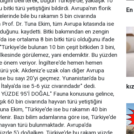
diğini belirterek, bugün Türkiye'de, yaklaşık 10
bitki türü yetiştiğini bildirdi. Avrupa'nın florik
En
elerinde bile bu rakamın 5 bin civarında
Prof. Dr. Tuna Ekim, tüm Avrupa kıtasında ise
duğunu. kaydetti. Bitki bakımından en zengin
a ise ortalama 8 bin bitki türü olduğunu ifade
"Türkiye'de bulunan 10 bin çeşit bitkiden 3 bini,
ülkesinde görülemez, yani endemiktir. Bu yüzden
ye önem veriyor. İngiltere'de hemen hemen
 türü yok. Akdeniz'e uzak olan diğer Avrupa
ise bu sayı 20'yi geçmez. Yunanistan'da bu
talya'da ise 5-6 yüz civarındadır" dedi.
kız
ÜZDE 95'İ DOĞAL" Fauna konusuna gelince,
ık 60 bin civarında hayvan türü yetiştiğini
una Ekim, "Türkiye'de ise bu rakamın 40 bin
enir. Bazı bilim adamlarına göre ise, Türkiye'de
hayvan türü bulunmaktadır. Avrupa'da
üzde 5'i doğalken, Türkiye'de bu rakam yüzde