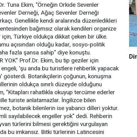
Dr. Tuna Ekim, "Örneğin Orkide Sevenler
evenler Derneği, Ağaç Sevenler Derneği
kaçı. Genellikle kendi aralarında düzenledikleri
acentesinden bağımsız olarak kendileri organize
 için, Türkiye oldukça dikkat çeken bir ülke.
umu açısından olduğu kadar, sosyo-politik
ha fazla şansa sahip" diye konuştu.
Din
OK" Prof.Dr. Ekim, bu tip geziler için
engeli, 'şu anda bu turistlere rehberlik yapacak
' gösterdi. Botanikçilerin çoğunun, konuşma
llerinin oldukça sınırlı düzeyde olduğunu
m, "Kitapları rahatlıkla okuyup tercüme ederler
lle turiste anlatamazlar. İngilizce bilen
mez, botanik bilenlerin ise yabancı dilleri yoktur.
mli sayılabilecek engeller yok" dedi. Rehberin
van türlerini bilmesi gerektiğini vurgulayan
da bu imkansız. Bitki türlerinin Latincesini