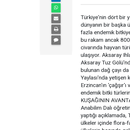
Türkiye'nin dört bir y
dünyanın bir başka 
fazla endemik bitkiy
bu rakam ancak 800'
civarında hayvan tür
ulaşıyor. Aksaray Ihl
Aksaray Tuz Gölü'nde
bulunan dağ çayı da 
Yaylası'nda yetişen k
Erzincan'ın 'çağşır'ı
endemik bitki türler
KUŞAĞININ AVANTAJI 
Anabilim Dalı öğreti
yaptığı açıklamada, T
ülkeler içinde flora