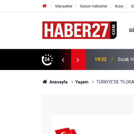
Manşetler
Günün Haberleri
Arşiv
S
G
vlendirme’ Tepkisi!
24
19:32
Sıcak H
Anasayfa
Yaşam
TÜRKİYE'DE "FLOR