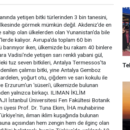
anında yetişen bitki türlerinden 3 bin tanesini,
ülkesinde görmek mümkün değil. Akdeniz'de en
e sahip olan ülkelerden olan Yunanistan'da bile
lerde kalıyor. Avrupa'da toplam 60 bin
ü barınıyor iken, ülkemizde bu rakam 40 binlere
ara Vadisi'nde yetişen sarı renkli yabani gül,
ki tuz seven bitkileri, Antalya Termessos'ta
Te
denilen çalımsı bitki, yine Antalya Gemboz
ardelen, yoğurt otu, çiğdem ve sarı kokulu ile
 ve Erzurum'un 'süsen'i, ülkemizde bulunan
inden yalnızca birkaçı. ILIMAN İKLİM
İstanbul Üniversitesi Fen Fakültesi Botanik
m üyesi Prof. Dr. Tuna Ekim, İHA muhabirine
ürkiye'nin, ılıman iklim kuşağında bulunan
-fauna açısından hem zengin hem de ilginç olan