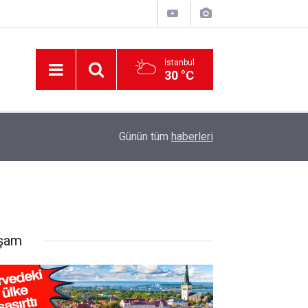
İstanbul
30 °C
12:56
İzmir 112’de Kan Donduran İddialar!
Günün tüm
haberleri
şam