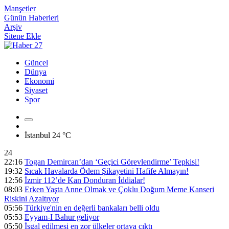
Manşetler
Günün Haberleri
Arşiv
Sitene Ekle
Güncel
Dünya
Ekonomi
Siyaset
Spor
İstanbul
24 °C
24
22:16
Togan Demircan’dan ‘Geçici Görevlendirme’ Tepkisi!
19:32
Sıcak Havalarda Ödem Şikayetini Hafife Almayın!
12:56
İzmir 112’de Kan Donduran İddialar!
08:03
Erken Yaşta Anne Olmak ve Çoklu Doğum Meme Kanseri
Riskini Azaltıyor
05:56
Türkiye'nin en değerli bankaları belli oldu
05:53
Eyyam-I Bahur geliyor
05:50
İşgal edilmesi en zor ülkeler ortaya çıktı