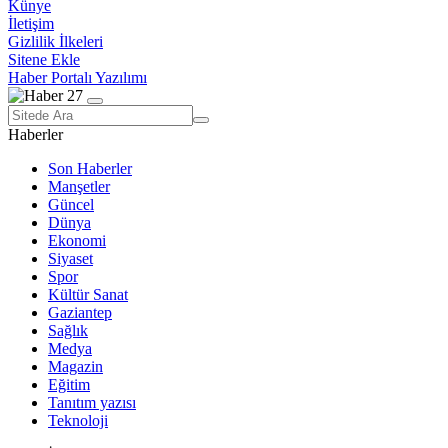
Künye
İletişim
Gizlilik İlkeleri
Sitene Ekle
Haber Portalı Yazılımı
Haberler
Son Haberler
Manşetler
Güncel
Dünya
Ekonomi
Siyaset
Spor
Kültür Sanat
Gaziantep
Sağlık
Medya
Magazin
Eğitim
Tanıtım yazısı
Teknoloji