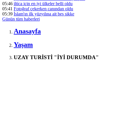
05:46
iltica için en iyi ülkeler belli oldu
05:41
Fotoğraf çekerken canından oldu
05:39
İslam'ın ilk yüzyılına ait beş sikke
Günün tüm
haberleri
Anasayfa
Yaşam
UZAY TURİSTİ "İYİ DURUMDA"