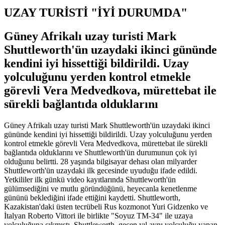
UZAY TURİSTİ "İYİ DURUMDA"
Güney Afrikalı uzay turisti Mark
Shuttleworth'ün uzaydaki ikinci gününde
kendini iyi hissettiği bildirildi. Uzay
yolculuğunu yerden kontrol etmekle
görevli Vera Medvedkova, mürettebat ile
sürekli bağlantıda olduklarını
Güney Afrikalı uzay turisti Mark Shuttleworth'ün uzaydaki ikinci
gününde kendini iyi hissettiği bildirildi. Uzay yolculuğunu yerden
kontrol etmekle görevli Vera Medvedkova, mürettebat ile sürekli
bağlantıda olduklarını ve Shuttleworth'ün durumunun çok iyi
olduğunu belirtti. 28 yaşında bilgisayar dehası olan milyarder
Shuttleworth'ün uzaydaki ilk gecesinde uyuduğu ifade edildi.
Yetkililer ilk günkü video kayıtlarında Shuttleworth'ün
gülümsediğini ve mutlu göründüğünü, heyecanla kenetlenme
gününü beklediğini ifade ettiğini kaydetti. Shuttleworth,
Kazakistan'daki üsten tecrübeli Rus kozmonot Yuri Gidzenko ve
İtalyan Roberto Vittori ile birlikte "Soyuz TM-34" ile uzaya
yolculuğuna çıkmıştı. Shuttleworth, geçen yıl aynı yolculuğu yapan