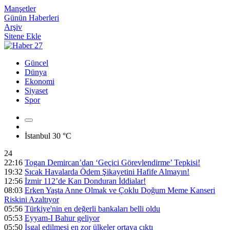
Manşetler
Günün Haberleri
Arşiv
Sitene Ekle
Güncel
Dünya
Ekonomi
Siyaset
Spor
İstanbul
30 °C
24
22:16
Togan Demircan’dan ‘Geçici Görevlendirme’ Tepkisi!
19:32
Sıcak Havalarda Ödem Şikayetini Hafife Almayın!
12:56
İzmir 112’de Kan Donduran İddialar!
08:03
Erken Yaşta Anne Olmak ve Çoklu Doğum Meme Kanseri
Riskini Azaltıyor
05:56
Türkiye'nin en değerli bankaları belli oldu
05:53
Eyyam-I Bahur geliyor
05:50
İşgal edilmesi en zor ülkeler ortaya çıktı