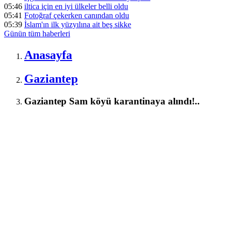
05:46
iltica için en iyi ülkeler belli oldu
05:41
Fotoğraf çekerken canından oldu
05:39
İslam'ın ilk yüzyılına ait beş sikke
Günün tüm
haberleri
Anasayfa
Gaziantep
Gaziantep Sam köyü karantinaya alındı!..