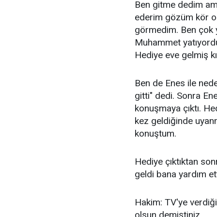
Ben gitme dedim am
ederim gözüm kör ols
görmedim. Ben çok y
Muhammet yatıyordu.
Hediye eve gelmiş kı
Ben de Enes ile ned
gitti" dedi. Sonra En
konuşmaya çıktı. He
kez geldiğinde uyanm
konuştum.
Hediye çıktıktan so
geldi bana yardım ett
Hakim: TV'ye verdiği
olsun demiştiniz.