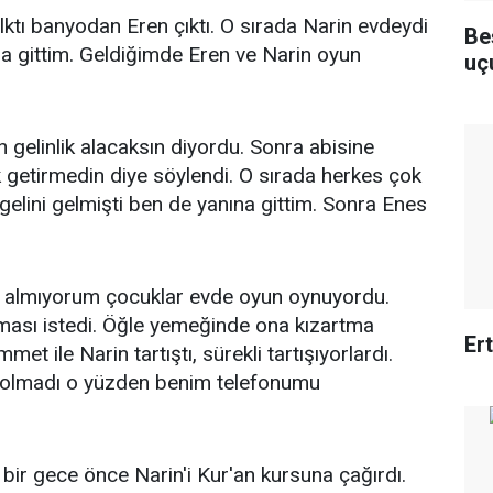
ktı banyodan Eren çıktı. O sırada Narin evdeydi
Be
a gittim. Geldiğimde Eren ve Narin oyun
uç
gelinlik alacaksın diyordu. Sonra abisine
getirmedin diye söylendi. O sırada herkes çok
lini gelmişti ben de yanına gittim. Sonra Enes
 almıyorum çocuklar evde oyun oynuyordu.
ması istedi. Öğle yemeğinde ona kızartma
Er
t ile Narin tartıştı, sürekli tartışıyorlardı.
iç olmadı o yüzden benim telefonumu
 bir gece önce Narin'i Kur'an kursuna çağırdı.