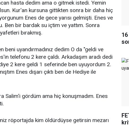
can hasta dedim ama o gitmek istedi. Yemin
un. Kur'an kursuna gittikten sonra bir daha hiç
orgunum Enes de gece yarısı gelmişti. Enes ve
 Ben bir bardak su içtim ve yattım. Sonra
yafetleri bırakmış.
16
so
en beni uyandırmadınız dedim O da "geldi ve
es'in telefonu 2 kere çaldı. Arkadaşım aradı dedi
diye 2 kere geldi 1 seferinde ben uyuyordum 2.
ıştım Enes dışarı çıktı ben de Hediye ile
nra Salim'i gördüm ama hiç konuşmadım. Enes
i.
FE
niz röportajda kim öldürdüyse getirsin mezarı
kri