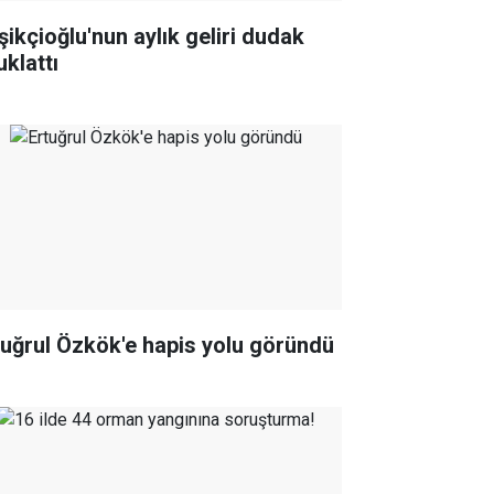
şikçioğlu'nun aylık geliri dudak
uklattı
tuğrul Özkök'e hapis yolu göründü