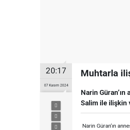
20:17
Muhtarla ili
07 Kasım 2024
Narin Güran’ın 
Salim ile ilişki
Narin Güran’ın annes