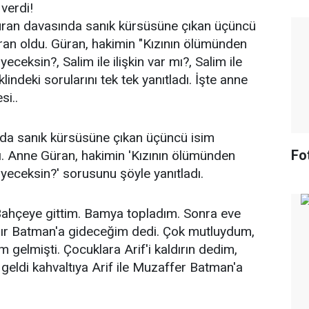
verdi!
üran davasında sanık kürsüsüne çıkan üçüncü
ran oldu. Güran, hakimin "Kızının ölümünden
eceksin?, Salim ile ilişkin var mı?, Salim ile
indeki sorularını tek tek yanıtladı. İşte anne
si..
da sanık kürsüsüne çıkan üçüncü isim
Fo
dı. Anne Güran, hakimin 'Kızının ölümünden
iyeceksin?' sorusunu şöyle yanıtladı.
 Bahçeye gittim. Bamya topladım. Sonra eve
ldır Batman'a gideceğim dedi. Çok mutluydum,
 gelmişti. Çocuklara Arif'i kaldırın dedim,
 geldi kahvaltıya Arif ile Muzaffer Batman'a