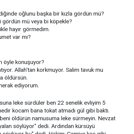
diğinde oğlunu başka bir kızla gördün mü?
ini gördün mü veya bi köpekle?
ikle hayır görmedim.
umet var mı?
n öyle konuşuyor?
atıyor. Allah'tan korkmuyor. Salim tavuk mu
a öldürsün.
merak ediyorum.
una leke sürdüler ben 22 senelik evliyim 5
edir kocam bana tokat atmadı gül gibi baktı.
sa beni öldürün namusuma leke sürmeyin. Nevzat
yalan söylüyor" dedi. Ardından kürsüyü
 söylüyor bu" dedi. Hakim: Camiye kaç gibi