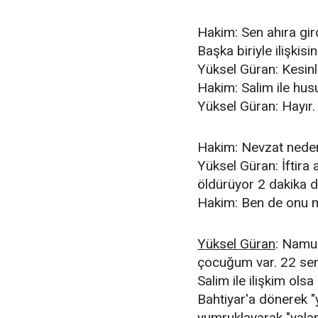
Hakim: Sen ahıra gir
Başka biriyle ilişkis
Yüksel Güran: Kesinl
Hakim: Salim ile hus
Yüksel Güran: Hayır.
Hakim: Nevzat nede
Yüksel Güran: İftira 
öldürüyor 2 dakika d
Hakim: Ben de onu 
Yüksel Güran
: Namus
çocuğum var. 22 sen
Salim ile ilişkim ol
Bahtiyar'a dönerek "
yumruklayarak "yalan