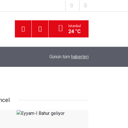
İstanbul
24 °C
Günün tüm
haberleri
ncel