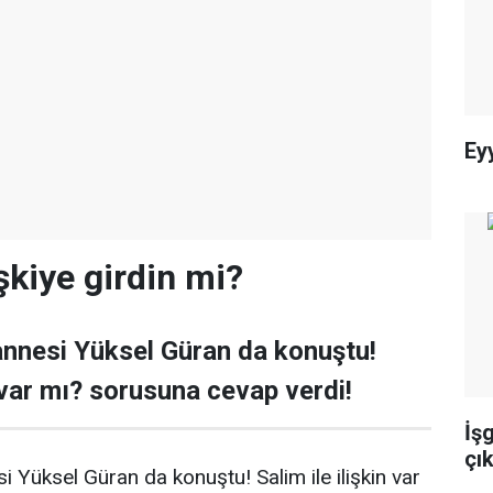
Ey
şkiye girdin mi?
annesi Yüksel Güran da konuştu!
n var mı? sorusuna cevap verdi!
İş
çık
i Yüksel Güran da konuştu! Salim ile ilişkin var