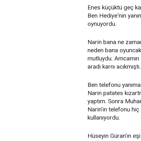
Enes küçüktü geç kal
Ben Hediye'nin yanın
oynuyordu.
Narin bana ne zaman 
neden bana oyuncak 
mutluydu. Amcamın ge
aradı karnı acıkmıştı.
Ben telefonu yanıma
Narin patates kızart
yaptım. Sonra Muhamme
Narin'in telefonu h
kullanıyordu.
Hüseyin Güran'ın eşi