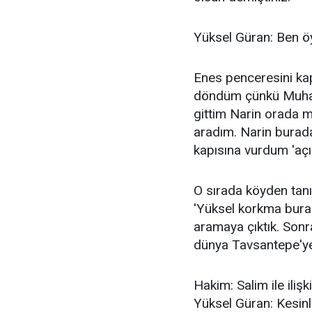
Yüksel Güran: Ben ö
Enes penceresini kap
döndüm çünkü Muham
gittim Narin orada m
aradım. Narin burada
kapısına vurdum 'açı
O sırada köyden tanı
'Yüksel korkma burada
aramaya çıktık. Sonr
dünya Tavsantepe'ye 
Hakim: Salim ile ilişk
Yüksel Güran: Kesinl