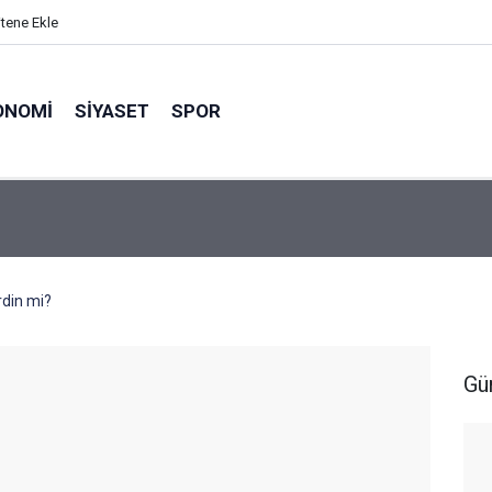
itene Ekle
ONOMI
SIYASET
SPOR
rdin mi?
Gü