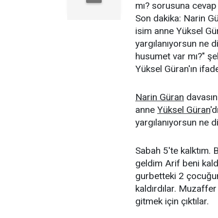
mı? sorusuna cevap 
Son dakika: Narin G
isim anne Yüksel Gü
yargılanıyorsun ne diy
husumet var mı?" şekl
Yüksel Güran'ın ifade
Narin Güran
davasın
anne
Yüksel Güran
'
yargılanıyorsun ne d
Sabah 5'te kalktım.
geldim Arif beni ka
gurbetteki 2 çocuğum
kaldırdılar. Muzaffer
gitmek için çıktılar.