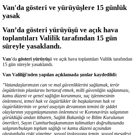
Van'da gösteri ve yürüyüşlere 15 günlük
yasak
Van’da gösteri yürüyüşü ve açık hava
toplantıları Valilik tarafından 15 gün
süreyle yasaklandı.
Van
’da
gösteri
yürüyüş
ü ve açık hava toplantıları Valilik tarafından
15 gün süreyle yasaklandı.
Van Valiliği'nden yapılan açıklamada şunlar kaydedildi:
"Vatandaşlarımızın can ve mal güvenliklerini sağlamak, terör
örgütlerinin planlarını bertaraf etmek, milli güvenliğin sağlanması,
kamu düzeni ve genel sağlığın korunması, suç işlenmesinin
önlenmesi, temel hak ve özgürlükler ile başkalarının hak ve
özgürlüklerinin ve genel asayişin devamının temini ile şiddet
olaylarının yaygınlaşmasının önlenmesi ve Koronavirüs salgınının
görüldüğü andan itibaren, Sağlık Bakanlığı ve Bilim Kurulunun
önerileri, Sayın Cumhurbaşkanımızın talimatları doğrultusunda
salgının/bulaşın toplum sağlığı ve kamu düzeni açısından
oluşturduğu riski yönetme, sosyal izolasyonu temin, sosyal mesafeyi