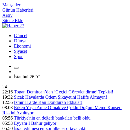
Manşetler
Günün Haberleri
Arşiv
Sitene Ekle
Güncel
Dünya
Ekonomi
Siyaset
Spor
İstanbul
26 °C
24
22:16
Togan Demircan’dan ‘Geçici Görevlendirme’ Tepkisi!
19:32
Sıcak Havalarda Ödem Şikayetini Hafife Almayın!
12:56
İzmir 112’de Kan Donduran İddialar!
08:03
Erken Yaşta Anne Olmak ve Çoklu Doğum Meme Kanseri
Riskini Azaltıyor
05:56
Türkiye'nin en değerli bankaları belli oldu
05:53
Eyyam-I Bahur geliyor
05:50
İşgal edilmesi en zor ülkeler ortaya çıktı