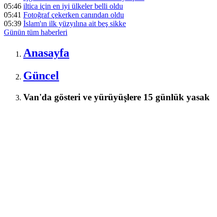
05:46
iltica için en iyi ülkeler belli oldu
05:41
Fotoğraf çekerken canından oldu
05:39
İslam'ın ilk yüzyılına ait beş sikke
Günün tüm
haberleri
Anasayfa
Güncel
Van'da gösteri ve yürüyüşlere 15 günlük yasak