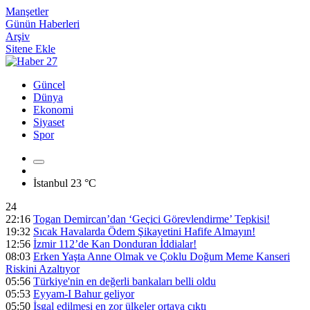
Manşetler
Günün Haberleri
Arşiv
Sitene Ekle
Güncel
Dünya
Ekonomi
Siyaset
Spor
İstanbul
23 °C
24
22:16
Togan Demircan’dan ‘Geçici Görevlendirme’ Tepkisi!
19:32
Sıcak Havalarda Ödem Şikayetini Hafife Almayın!
12:56
İzmir 112’de Kan Donduran İddialar!
08:03
Erken Yaşta Anne Olmak ve Çoklu Doğum Meme Kanseri
Riskini Azaltıyor
05:56
Türkiye'nin en değerli bankaları belli oldu
05:53
Eyyam-I Bahur geliyor
05:50
İşgal edilmesi en zor ülkeler ortaya çıktı