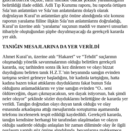
belirtildiği ifade edildi. Adli Tıp Kurumu raporu, bu raporla örtüşen
Sıla’nın anlatımları ve Sıla’nın anlatımlarını dolaylı olarak
doğrulayan Kural’ın anlatımları göz önüne alındığında söz konusu
raporun yaralama fiiline ilişkin Sıla’nın anlatımlarını doğruladığı,
Kural’ın üzerine atılı ‘yaralama’ suçunun maddi ve manevi unsurları
itibariyle oluştuğundan şüphe duyulmayacağı da gerekçeli kararda
yer aldı.
TANIĞIN MESAJLARINA DA YER VERİLDİ
Ahmet Kural’ın, üzerine atılı “Hakaret” ve “Tehdit” suçlarının
oluşmadığı yönelik savunmalarının olduğu belirtilen gerekçeli
kararda, suç tarihinden sonra ilk kez dinlenen ve olayı bizzat
duyduğunu belirten tanık H.Z.T.’nin beyanında sanığın evinden
tartışma sesleri gelmeye başladığını, bir kadınla tartıştığını, hatta
kadına bazen tokat attıklarını duyduklarını fakat bunun Sıla
olduğunu anlamadıklarını ve yine sanığın evinden “O.. seni
öldüreceğim, dışarı çıkmayacaksın, sen dayak istiyorsun, bak şimdi
neler oluyor” şeklinde sözler duyduklarını belirttiğine de kararda yer
verildi. Tanığın doğrudan olayı duyan tanık olduğu ve olay
esnasında arkadaşına attığı mesajlarında soruşturma aşamasında
telefonu incelenerek tespit edildiği kaydedildi. Gerekçeli kararda,
tanığın kendisine herhangi bir tarafından ulaşılmadan ve olayın
olduğu saatlerde olduğu anlaşılan bir zaman diliminde olay ile ilgili
paylaşım yaptığı göz önüne alındığında, beyanlarına mahkemece