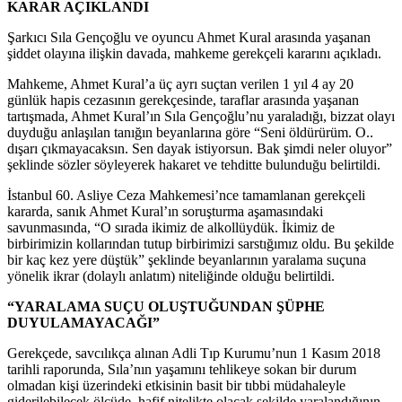
KARAR AÇIKLANDI
Şarkıcı Sıla Gençoğlu ve oyuncu Ahmet Kural arasında yaşanan
şiddet olayına ilişkin davada, mahkeme gerekçeli kararını açıkladı.
Mahkeme, Ahmet Kural’a üç ayrı suçtan verilen 1 yıl 4 ay 20
günlük hapis cezasının gerekçesinde, taraflar arasında yaşanan
tartışmada, Ahmet Kural’ın Sıla Gençoğlu’nu yaraladığı, bizzat olayı
duyduğu anlaşılan tanığın beyanlarına göre “Seni öldürürüm. O..
dışarı çıkmayacaksın. Sen dayak istiyorsun. Bak şimdi neler oluyor”
şeklinde sözler söyleyerek hakaret ve tehditte bulunduğu belirtildi.
İstanbul 60. Asliye Ceza Mahkemesi’nce tamamlanan gerekçeli
kararda, sanık Ahmet Kural’ın soruşturma aşamasındaki
savunmasında, “O sırada ikimiz de alkollüydük. İkimiz de
birbirimizin kollarından tutup birbirimizi sarstığımız oldu. Bu şekilde
bir kaç kez yere düştük” şeklinde beyanlarının yaralama suçuna
yönelik ikrar (dolaylı anlatım) niteliğinde olduğu belirtildi.
“YARALAMA SUÇU OLUŞTUĞUNDAN ŞÜPHE
DUYULAMAYACAĞI”
Gerekçede, savcılıkça alınan Adli Tıp Kurumu’nun 1 Kasım 2018
tarihli raporunda, Sıla’nın yaşamını tehlikeye sokan bir durum
olmadan kişi üzerindeki etkisinin basit bir tıbbi müdahaleyle
giderilebilecek ölçüde, hafif nitelikte olacak şekilde yaralandığının