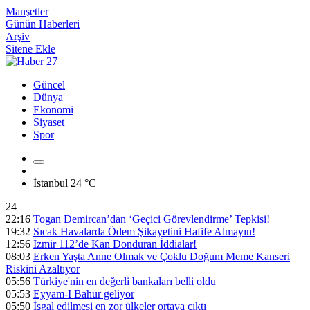
Manşetler
Günün Haberleri
Arşiv
Sitene Ekle
Güncel
Dünya
Ekonomi
Siyaset
Spor
İstanbul
24 °C
24
22:16
Togan Demircan’dan ‘Geçici Görevlendirme’ Tepkisi!
19:32
Sıcak Havalarda Ödem Şikayetini Hafife Almayın!
12:56
İzmir 112’de Kan Donduran İddialar!
08:03
Erken Yaşta Anne Olmak ve Çoklu Doğum Meme Kanseri
Riskini Azaltıyor
05:56
Türkiye'nin en değerli bankaları belli oldu
05:53
Eyyam-I Bahur geliyor
05:50
İşgal edilmesi en zor ülkeler ortaya çıktı