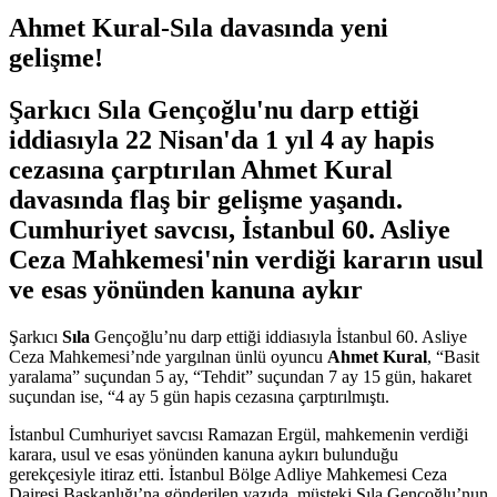
Ahmet Kural-Sıla davasında yeni
gelişme!
Şarkıcı Sıla Gençoğlu'nu darp ettiği
iddiasıyla 22 Nisan'da 1 yıl 4 ay hapis
cezasına çarptırılan Ahmet Kural
davasında flaş bir gelişme yaşandı.
Cumhuriyet savcısı, İstanbul 60. Asliye
Ceza Mahkemesi'nin verdiği kararın usul
ve esas yönünden kanuna aykır
Şarkıcı
Sıla
Gençoğlu’nu darp ettiği iddiasıyla İstanbul 60. Asliye
Ceza Mahkemesi’nde yargılnan ünlü oyuncu
Ahmet Kural
, “Basit
yaralama” suçundan 5 ay, “Tehdit” suçundan 7 ay 15 gün, hakaret
suçundan ise, “4 ay 5 gün hapis cezasına çarptırılmıştı.
İstanbul Cumhuriyet savcısı Ramazan Ergül, mahkemenin verdiği
karara, usul ve esas yönünden kanuna aykırı bulunduğu
gerekçesiyle itiraz etti. İstanbul Bölge Adliye Mahkemesi Ceza
Dairesi Başkanlığı’na gönderilen yazıda, müşteki Sıla Gençoğlu’nun