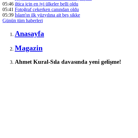
05:46
iltica için en iyi ülkeler belli oldu
05:41
Fotoğraf çekerken canından oldu
05:39
İslam'ın ilk yüzyılına ait beş sikke
Günün tüm
haberleri
Anasayfa
Magazin
Ahmet Kural-Sıla davasında yeni gelişme!