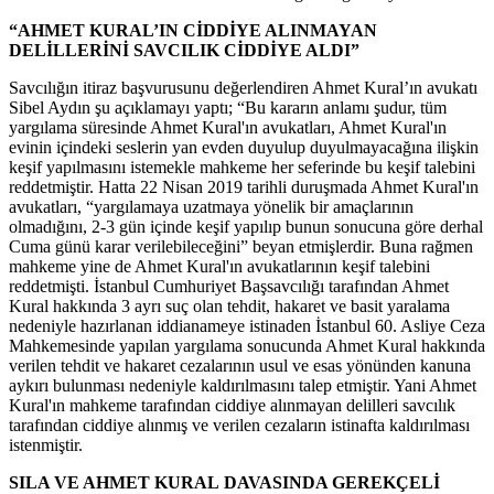
“AHMET KURAL’IN CİDDİYE ALINMAYAN
DELİLLERİNİ SAVCILIK CİDDİYE ALDI”
Savcılığın itiraz başvurusunu değerlendiren Ahmet Kural’ın avukatı
Sibel Aydın şu açıklamayı yaptı; “Bu kararın anlamı şudur, tüm
yargılama süresinde Ahmet Kural'ın avukatları, Ahmet Kural'ın
evinin içindeki seslerin yan evden duyulup duyulmayacağına ilişkin
keşif yapılmasını istemekle mahkeme her seferinde bu keşif talebini
reddetmiştir. Hatta 22 Nisan 2019 tarihli duruşmada Ahmet Kural'ın
avukatları, “yargılamaya uzatmaya yönelik bir amaçlarının
olmadığını, 2-3 gün içinde keşif yapılıp bunun sonucuna göre derhal
Cuma günü karar verilebileceğini” beyan etmişlerdir. Buna rağmen
mahkeme yine de Ahmet Kural'ın avukatlarının keşif talebini
reddetmişti. İstanbul Cumhuriyet Başsavcılığı tarafından Ahmet
Kural hakkında 3 ayrı suç olan tehdit, hakaret ve basit yaralama
nedeniyle hazırlanan iddianameye istinaden İstanbul 60. Asliye Ceza
Mahkemesinde yapılan yargılama sonucunda Ahmet Kural hakkında
verilen tehdit ve hakaret cezalarının usul ve esas yönünden kanuna
aykırı bulunması nedeniyle kaldırılmasını talep etmiştir. Yani Ahmet
Kural'ın mahkeme tarafından ciddiye alınmayan delilleri savcılık
tarafından ciddiye alınmış ve verilen cezaların istinafta kaldırılması
istenmiştir.
SILA VE AHMET KURAL
DAVA
SINDA GEREKÇELİ