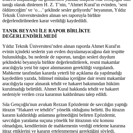
tanığı olarak dinlenen H. Z. T’nin, “Ahmet Kural’ın evinden, ‘seni
öldüreceğim’ ve ‘o…’ şeklinde sesler geliyordu” beyanının, Yıldız
Teknik Üniversitesinden alınan ses raporuyla birlikte
değerlendirilmeden karar verildiği kaydedildi.
TANIK BEYANI İLE RAPOR BİRLİKTE
DEĞERLENDİRİLMEDİ
Yıldız Teknik Üniversitesi’nden alınan raporda Ahmet Kural'ın
evinin içindeki seslerin yan evden duyulamayacağına dair tespitte
bulunulduğu, bu nedenle de raporun, tanığın sesleri duydum
şeklindeki beyanıyla birlikte değerlendirilerek, resmi makamlar
aracılığıyla yeni bir rapor alınmasının gerekliliği vurgulandı.
Mahkeme tarafından kararda yeterli bir açıklama da yapılmadığı
kaydedilen yazıda, bilimsel mütalaa içeriğine dair resmi makamlar
aracılığıyla rapor alınarak tehdit ve hakaret bakımından hüküm
kurulmadığı belirtildi. Ahmet Kural hakkında tehdit ve hakaret
nedeniyle verilen ceza kararının kaldırılması talep edildi.
Sıla Gençoğlu'nun avukatı Rezzan Epözdemir de savcılığın yaptığı
itirazın “Hakaret ve tehdit'e” yönelik olduğunu belirtti. Bu itirazın
kararın kaldırıldığı anlamına gelmediğini belirten Epözdemir,
savcılığın yaralama suçuna yönelik bir itirazının söz konusu
olmadığını, kendilerinin de mahkemenin verdiği erteleme kararına
itiraz ettiklerini ve kararın ertelenmemesi gerektiğini söyledi.