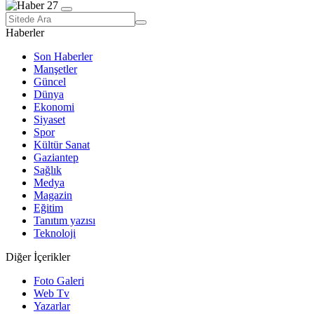
Haberler
Son Haberler
Manşetler
Güncel
Dünya
Ekonomi
Siyaset
Spor
Kültür Sanat
Gaziantep
Sağlık
Medya
Magazin
Eğitim
Tanıtım yazısı
Teknoloji
Diğer İçerikler
Foto Galeri
Web Tv
Yazarlar