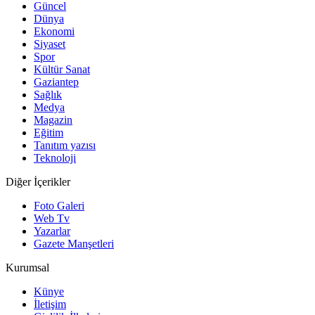
Güncel
Dünya
Ekonomi
Siyaset
Spor
Kültür Sanat
Gaziantep
Sağlık
Medya
Magazin
Eğitim
Tanıtım yazısı
Teknoloji
Diğer İçerikler
Foto Galeri
Web Tv
Yazarlar
Gazete Manşetleri
Kurumsal
Künye
İletişim