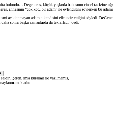
itirafta bulundu… Degeneres, küçük yaşlarda babasının cinsel
taciz
ine uğr
eres, annesinin “çok kötü bir adam” ile evlendiğini söylerken bu adamın ke
mi açıklanmayan adamın kendisini elle taciz ettiğini söyledi. DeGene
 daha sonra başka zamanlarda da tekrarladı” dedi.
saldırı içeren, imla kuralları ile yazılmamış,
 onaylanmamaktadır.