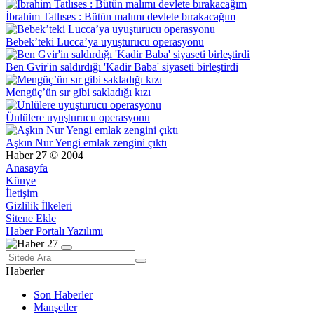
İbrahim Tatlıses : Bütün malımı devlete bırakacağım
Bebek’teki Lucca’ya uyuşturucu operasyonu
Ben Gvir'in saldırdığı 'Kadir Baba' siyaseti birleştirdi
Mengüç’ün sır gibi sakladığı kızı
Ünlülere uyuşturucu operasyonu
Aşkın Nur Yengi emlak zengini çıktı
Haber 27 © 2004
Anasayfa
Künye
İletişim
Gizlilik İlkeleri
Sitene Ekle
Haber Portalı Yazılımı
Haberler
Son Haberler
Manşetler