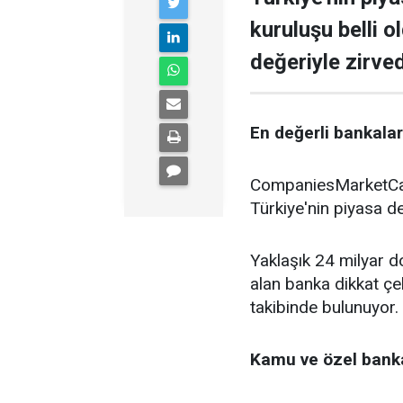
kuruluşu belli o
değeriyle zirve
En değerli bankalar 
CompaniesMarketCap 
Türkiye'nin piyasa de
Yaklaşık 24 milyar do
alan banka dikkat çe
takibinde bulunuyor.
Kamu ve özel banka