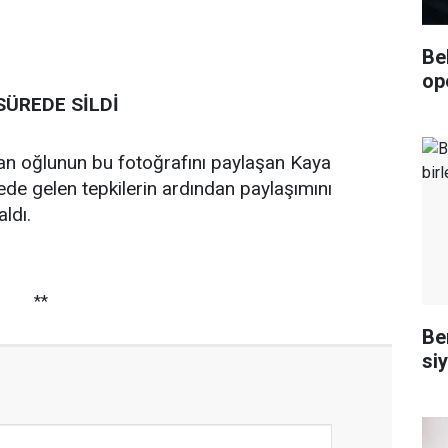
Be
op
SÜREDE SİLDİ
n oğlunun bu fotoğrafını paylaşan Kaya
rede gelen tepkilerin ardından paylaşımını
ldı.
**
Ben
siy