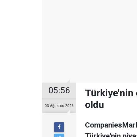
05:56
Türkiye'nin 
oldu
03 Ağustos 2026
CompaniesMarke
Türkiye'nin piy