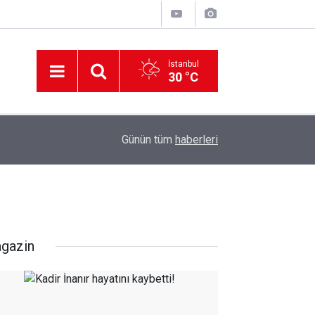
İstanbul
30 °C
12:56
İzmir 112’de Kan Donduran İddialar!
Günün tüm
haberleri
gazin