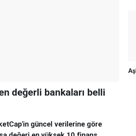
Aş
en değerli bankaları belli
tCap'in güncel verilerine göre
asa değeri en yüksek 10 finans