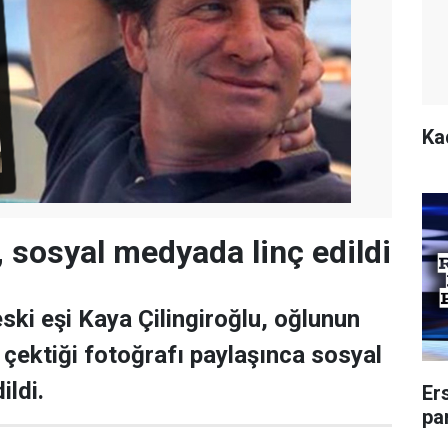
Kad
, sosyal medyada linç edildi
ski eşi Kaya Çilingiroğlu, oğlunun
p çektiği fotoğrafı paylaşınca sosyal
ildi.
Er
pa