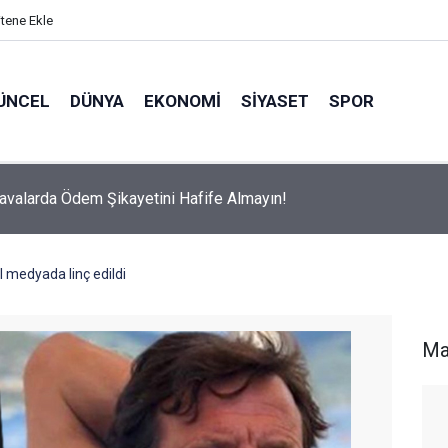
itene Ekle
ÜNCEL
DÜNYA
EKONOMI
SIYASET
SPOR
avalarda Ödem Şikayetini Hafife Almayın!
al medyada linç edildi
Ma