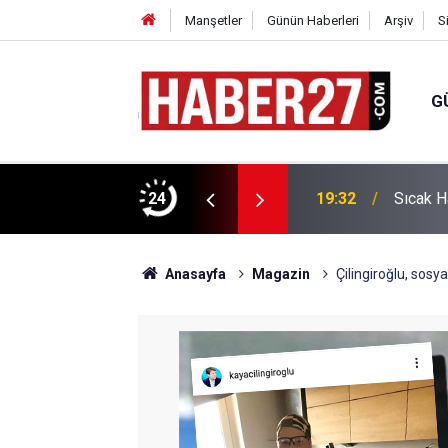
Manşetler
Günün Haberleri
Arşiv
S
G
vlendirme’ Tepkisi!
24
19:32
Sıcak H
Anasayfa
Magazin
Çilingiroğlu, sosy