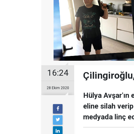
16:24
Çilingiroğlu
28 Ekim 2020
Hülya Avşar'ın e
eline silah veri
medyada linç ed