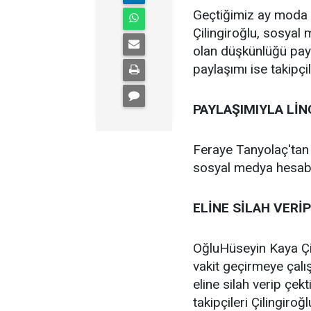
Geçtiğimiz ay moda d
Çilingiroğlu, sosyal
olan düşkünlüğü payl
paylaşımı ise takipçi
PAYLAŞIMIYLA
LİN
Feraye Tanyolaç'tan 
sosyal medya hesabın
ELİNE
SİLAH
VERİP
OğluHüseyin Kaya Çili
vakit geçirmeye çalı
eline silah verip çek
takipçileri Çilingiroğ