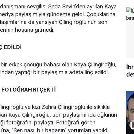
anışmanı sevgilisi Seda Sevin'den ayrılan Kaya
 medya paylaşımıyla gündeme geldi. Çocuklarına
aşımlarına da yansıyan Çilingiroğlu'nun son
lerinin hoşuna gitmedi.
Ç
EDİLDİ
bir erkek çocuğu babası olan Kaya Çilingiroğlu,
İb
dan yaptığı bir paylaşımla adeta linç edildi.
de
 FOTOĞRAFINI ÇEKTİ
ngiroğlu ve kızı Zehra Çilingiroğlu ile sıklıkla
şan Kaya Çilingiroğlu, son paylaşımında oğlunun
tiği fotoğrafını paylaştı. Fotoğrafı gören
lu'na, "Sen nasıl bir babasın" yorumları yapıldı.