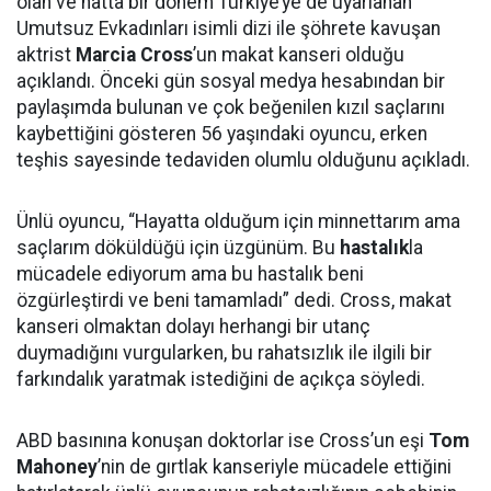
olan ve hatta bir dönem Türkiye’ye de uyarlanan
Umutsuz Evkadınları isimli dizi ile şöhrete kavuşan
aktrist
Marcia Cross
’un makat kanseri olduğu
açıklandı. Önceki gün sosyal medya hesabından bir
paylaşımda bulunan ve çok beğenilen kızıl saçlarını
kaybettiğini gösteren 56 yaşındaki oyuncu, erken
teşhis sayesinde tedaviden olumlu olduğunu açıkladı.
Ünlü oyuncu, “Hayatta olduğum için minnettarım ama
saçlarım döküldüğü için üzgünüm. Bu
hastalık
la
mücadele ediyorum ama bu hastalık beni
özgürleştirdi ve beni tamamladı” dedi. Cross, makat
kanseri olmaktan dolayı herhangi bir utanç
duymadığını vurgularken, bu rahatsızlık ile ilgili bir
farkındalık yaratmak istediğini de açıkça söyledi.
ABD basınına konuşan doktorlar ise Cross’un eşi
Tom
Mahoney
’nin de gırtlak kanseriyle mücadele ettiğini