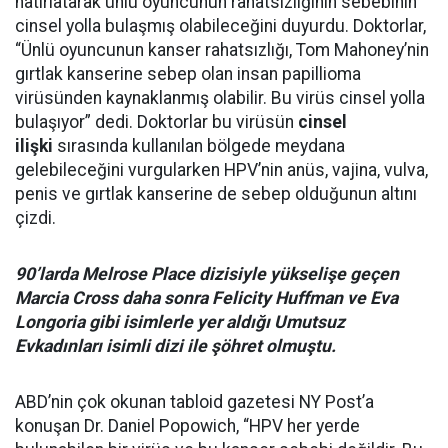
hatırlatarak ünlü oyuncunun rahatsızlığının sebebinin
cinsel yolla bulaşmış olabileceğini duyurdu. Doktorlar,
“Ünlü oyuncunun kanser rahatsızlığı, Tom Mahoney’nin
gırtlak kanserine sebep olan insan papillioma
virüsünden kaynaklanmış olabilir. Bu virüs cinsel yolla
bulaşıyor” dedi. Doktorlar bu virüsün
cinsel
ilişki
sırasında kullanılan bölgede meydana
gelebileceğini vurgularken HPV’nin anüs, vajina, vulva,
penis ve gırtlak kanserine de sebep olduğunun altını
çizdi.
90’larda Melrose Place dizisiyle yükselişe geçen
Marcia Cross daha sonra Felicity Huffman ve Eva
Longoria gibi isimlerle yer aldığı Umutsuz
Evkadınları isimli dizi ile şöhret olmuştu.
ABD’nin çok okunan tabloid gazetesi NY Post’a
konuşan Dr. Daniel Popowich, “HPV her yerde