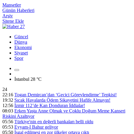
Manşetler
Günün Haberleri
Arşiv
Sitene Ekle
Güncel
Dünya
Ekonomi
Siyaset
Spor
İstanbul
28 °C
24
22:16
Togan Demircan’dan ‘Geçici Görevlendirme’ Tepkisi!
19:32
Sıcak Havalarda Ödem Şikayetini Hafife Almayın!
12:56
İzmir 112’de Kan Donduran İddialar!
08:03
Erken Yaşta Anne Olmak ve Çoklu Doğum Meme Kanseri
Riskini Azaltıyor
05:56
Türkiye'nin en değerli bankaları belli oldu
05:53
Eyyam-I Bahur geliyor
05:50
İşgal edilmesi en zor ülkeler ortaya çıktı