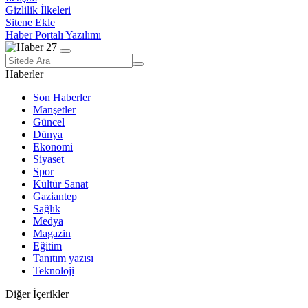
Gizlilik İlkeleri
Sitene Ekle
Haber Portalı Yazılımı
Haberler
Son Haberler
Manşetler
Güncel
Dünya
Ekonomi
Siyaset
Spor
Kültür Sanat
Gaziantep
Sağlık
Medya
Magazin
Eğitim
Tanıtım yazısı
Teknoloji
Diğer İçerikler