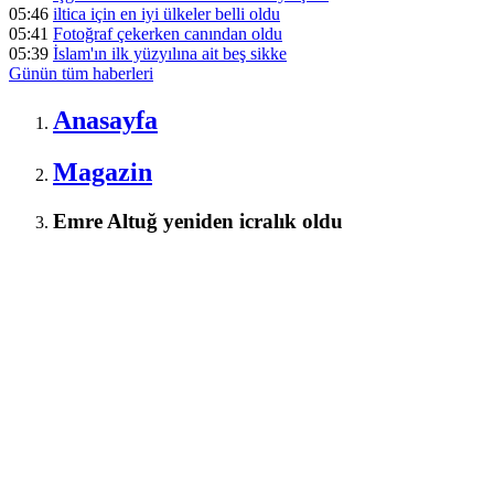
05:46
iltica için en iyi ülkeler belli oldu
05:41
Fotoğraf çekerken canından oldu
05:39
İslam'ın ilk yüzyılına ait beş sikke
Günün tüm
haberleri
Anasayfa
Magazin
Emre Altuğ yeniden icralık oldu