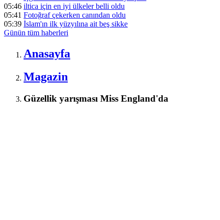
05:46
iltica için en iyi ülkeler belli oldu
05:41
Fotoğraf çekerken canından oldu
05:39
İslam'ın ilk yüzyılına ait beş sikke
Günün tüm
haberleri
Anasayfa
Magazin
Güzellik yarışması Miss England'da