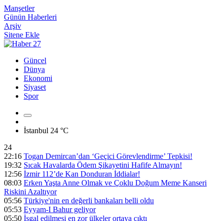
Manşetler
Günün Haberleri
Arşiv
Sitene Ekle
Güncel
Dünya
Ekonomi
Siyaset
Spor
İstanbul
24 °C
24
22:16
Togan Demircan’dan ‘Geçici Görevlendirme’ Tepkisi!
19:32
Sıcak Havalarda Ödem Şikayetini Hafife Almayın!
12:56
İzmir 112’de Kan Donduran İddialar!
08:03
Erken Yaşta Anne Olmak ve Çoklu Doğum Meme Kanseri
Riskini Azaltıyor
05:56
Türkiye'nin en değerli bankaları belli oldu
05:53
Eyyam-I Bahur geliyor
05:50
İşgal edilmesi en zor ülkeler ortaya çıktı