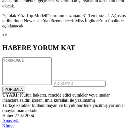
ajansı ön elemeden geçirecek ve ardından yarışmanın kazananı belli
olacak.
“Çıplak Yüz Top Modeli” turunun kazananı 31 Temmuz - 1 Ağustos
tarihlerinde Newcastle’da düzenlenecek Miss İngiltere’nin finalinde
açıklanacak.
**
HABERE
YORUM KAT
UYARI:
Küfür, hakaret, rencide edici cümleler veya imalar,
inançlara saldırı içeren, imla kuralları ile yazılmamış,
Türkçe karakter kullanılmayan ve büyük harflerle yazılmış yorumlar
onaylanmamaktadır.
Haber 27 © 2004
Anasayfa
Künye