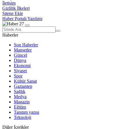
İletişim
Gizlilik İlkeleri
Sitene Ekle
Haber Portalı Yazılımı
Haberler
Son Haberler
Manşetler
Güncel
Dünya
Ekonomi
Siyaset
Spor
Kültür Sanat
Gaziantep
Sağlık
Medya
Magazin
Eğitim
Tanıtım yazısı
Teknoloji
Diğer İçerikler