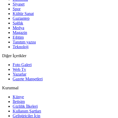
Siyaset
Spor
Kültür Sanat
Gaziantep
Sağlık
Medya
Magazin
Eğitim
Tanıtım yazısı
Teknoloji
Diğer İçerikler
Foto Galeri
Web Tv
Yazarlar
Gazete Manşetleri
Kurumsal
Künye
İletişim
Gizlilik İlkeleri
Kullanım Şartları
Geliştiriciler İçin