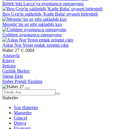
Bebek’teki Lucca’ya uyuşturucu operasyonu
Ben Gvir'in saldırdığı 'Kadir Baba' siyaseti birleştirdi
Mengüç’ün sır gibi sakladığı kızı
Ünlülere uyuşturucu operasyonu
Aşkın Nur Yengi emlak zengini çıktı
Haber 27 © 2004
Anasayfa
Künye
İletişim
Gizlilik İlkeleri
Sitene Ekle
Haber Portalı Yazılımı
Haberler
Son Haberler
Manşetler
Güncel
Dünya
Ekonomi