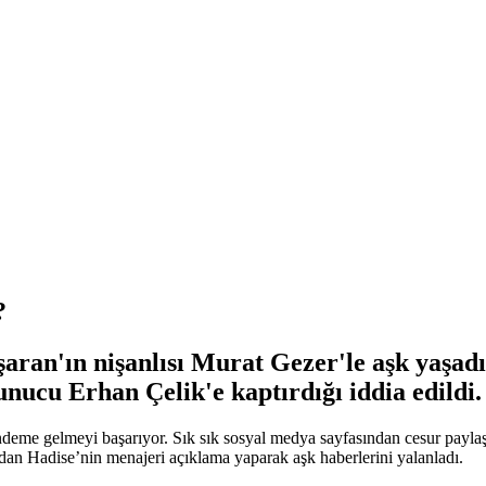
?
an'ın nişanlısı Murat Gezer'le aşk yaşadığı
nucu Erhan Çelik'e kaptırdığı iddia edildi.
 gündeme gelmeyi başarıyor. Sık sık sosyal medya sayfasından cesur payl
ndan Hadise’nin menajeri açıklama yaparak aşk haberlerini yalanladı.