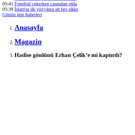
05:41
Fotoğraf çekerken canından oldu
05:39
İslam'ın ilk yüzyılına ait beş sikke
Günün tüm
haberleri
Anasayfa
Magazin
Hadise gönlünü Erhan Çelik’e mi kaptırdı?