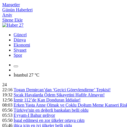
Manşetler
Günün Haberleri
Arşiv
Sitene Ekle
Güncel
Dünya
Ekonomi
Siyaset
Spor
İstanbul
27 °C
24
22:16
Togan Demircan’dan ‘Geçici Görevlendirme’ Tepkisi!
19:32
Sıcak Havalarda Ödem Şikayetini Hafife Almayın!
12:56
İzmir 112’de Kan Donduran İddialar!
08:03
Erken Yaşta Anne Olmak ve Çoklu Doğum Meme Kanseri Riski
05:56
Türkiye'nin en değerli bankaları belli oldu
05:53
Eyyam-I Bahur geliyor
05:50
İşgal edilmesi en zor ülkeler ortaya çıktı
05:46
iltica için en iyi ülkeler belli oldu