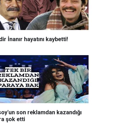
ir İnanır hayatını kaybetti!
soy'un son reklamdan kazandığı
ra şok etti