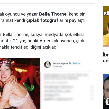
alı oyuncu ve yazar
Bella
Thorne
, kendisini
ara inat kendi
çıplak
fotoğraf
larını paylaştı,
r Bella Thorne, sosyal medyada şok etkisi
a attı. 21 yaşındaki Amerikalı oyuncu, çıplak
akla tehdit edildiğini açıkladı.
İb
de