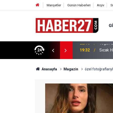
Manşetler
Günün Haberleri
Arşiv
S
G
vlendirme’ Tepkisi!
24
19:32
Sıcak H
Anasayfa
Magazin
özel fotoğraflarıyl