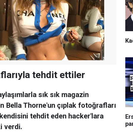
Kad
larıyla tehdit ettiler
aylaşımlarla sık sık magazin
 Bella Thorne'un çıplak fotoğrafları
kendisini tehdit eden hacker'lara
Er
pa
i verdi.