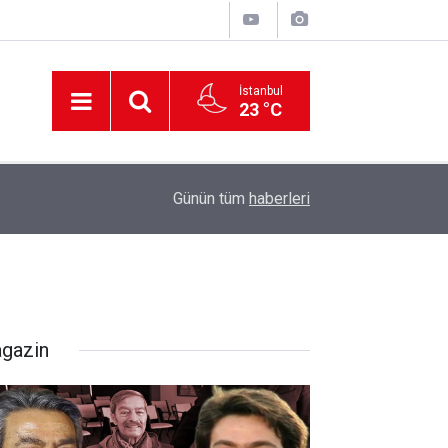
İstanbul
23 °C
12:56
İzmir 112’de Kan Donduran İddialar!
Günün tüm
haberleri
gazin