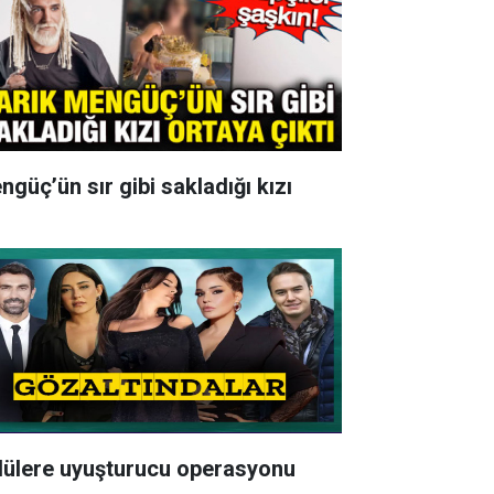
ngüç’ün sır gibi sakladığı kızı
lülere uyuşturucu operasyonu