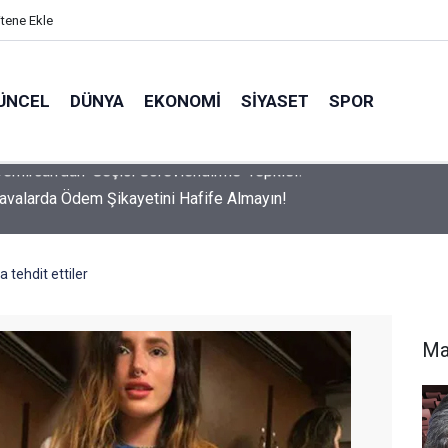
itene Ekle
ÜNCEL
DÜNYA
EKONOMI
SIYASET
SPOR
avalarda Ödem Şikayetini Hafife Almayın!
a tehdit ettiler
Ma