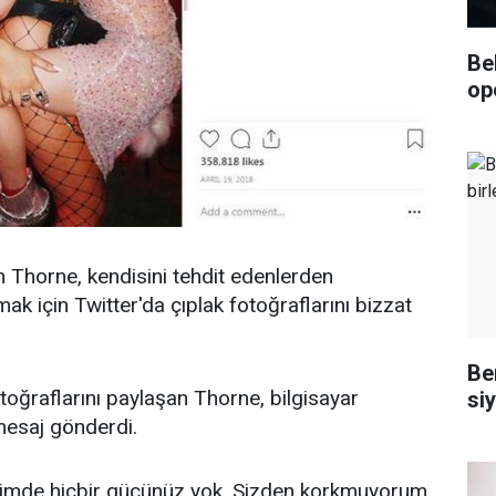
Be
op
 Thorne, kendisini tehdit edenlerden
ak için Twitter'da çıplak fotoğraflarını bizzat
Ben
oğraflarını paylaşan Thorne, bilgisayar
siy
mesaj gönderdi.
imde hiçbir gücünüz yok. Sizden korkmuyorum.