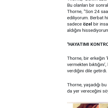
Bu olanları bir sonr
Thorne, “Son 24 saatt
ediliyorum. Berbat h
sadece
özel
bir ins
aldığını hissediyorum
"
HAYAT
IMI KONTR
Thorne, bir erkeğin 
vermekten bıktığını’
verdiğini dile getirdi.
Thorne, yaşadığı bu 
da yer vereceğini söy