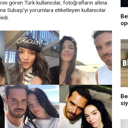
ını gören Türk kullanıcılar, fotoğrafların altına
a Subaşı’yı yorumlara etiketleyen kullanıcılar
Be
dedi.
op
Ben
siy