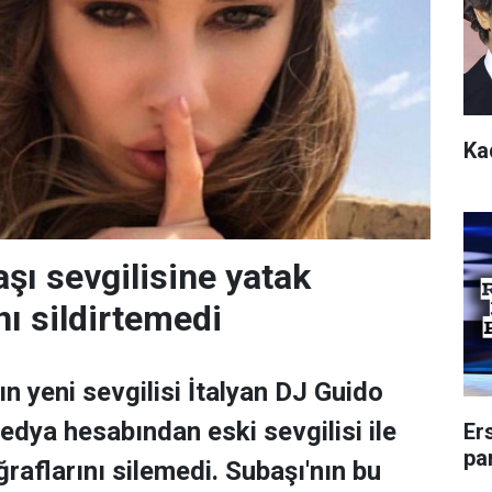
Kad
ı sevgilisine yatak
nı sildirtemedi
n yeni sevgilisi İtalyan DJ Guido
edya hesabından eski sevgilisi ile
Er
pa
raflarını silemedi. Subaşı'nın bu