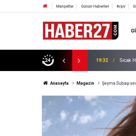
Manşetler
Günün Haberleri
Arşiv
S
G
vlendirme’ Tepkisi!
24
19:32
Sıcak H
Anasayfa
Magazin
Şeyma Subaşı sevgi