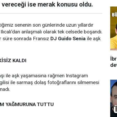
 vereceği ise merak konusu oldu.
tiğimiz senenin son günlerinde uzun yıllardır
Ilıcalı’dan anlaşmalı olarak tek celsede boşandı.
r süre sonrada Fransız
DJ Guido Senia
ile aşk
İb
İSİZ KALDI
de
aşı ile aşk yaşamasına rağmen Instagram
ilisi ile sarmaş dolaş fotoğraflarını silmemesi
madı.
RUM YAĞMURUNA TUTTU