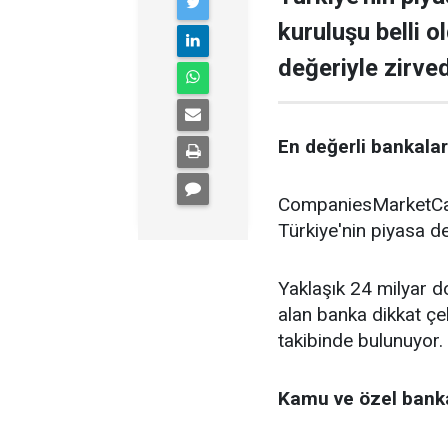
kuruluşu belli o
değeriyle zirve
En değerli bankalar 
CompaniesMarketCap 
Türkiye'nin piyasa de
Yaklaşık 24 milyar do
alan banka dikkat çe
takibinde bulunuyor.
Kamu ve özel banka