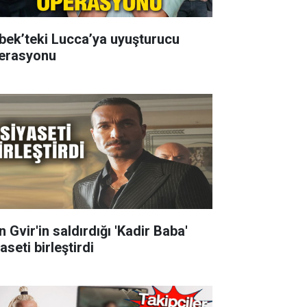
bek’teki Lucca’ya uyuşturucu
erasyonu
 Gvir'in saldırdığı 'Kadir Baba'
aseti birleştirdi