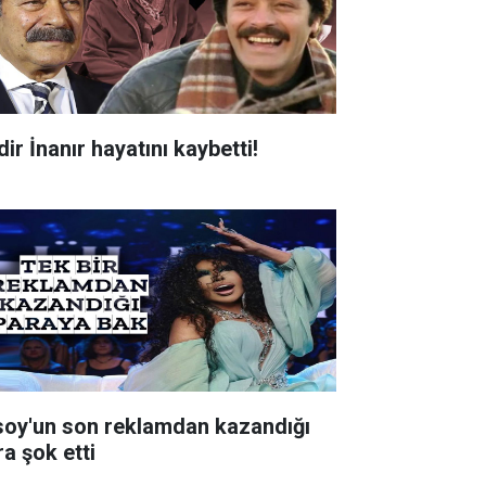
ir İnanır hayatını kaybetti!
soy'un son reklamdan kazandığı
ra şok etti