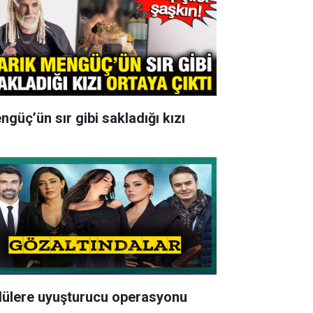
ngüç’ün sır gibi sakladığı kızı
lülere uyuşturucu operasyonu