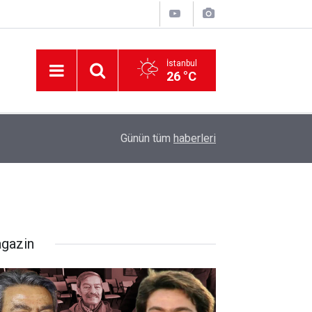
İstanbul
26 °C
12:56
İzmir 112’de Kan Donduran İddialar!
Günün tüm
haberleri
gazin