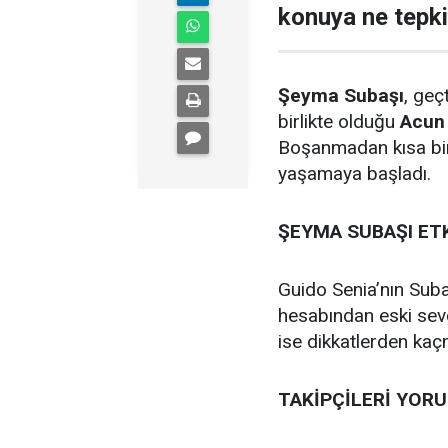
konuya ne tepki
Şeyma Subaşı
, geç
birlikte olduğu
Acun
Boşanmadan kısa bi
yaşamaya başladı.
ŞEYMA SUBAŞI ETK
Guido Senia’nın Sub
hesabından eski sevg
ise dikkatlerden kaç
TAKİPÇİLERİ YO