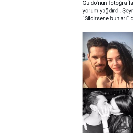
Guido’nun fotoğraflar
yorum yağdırdı. Şeym
“Sildirsene bunları” 