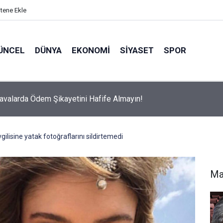
itene Ekle
ÜNCEL
DÜNYA
EKONOMI
SIYASET
SPOR
avalarda Ödem Şikayetini Hafife Almayın!
lisine yatak fotoğraflarını sildirtemedi
Ma