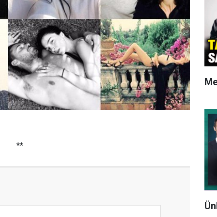
Me
**
Ün