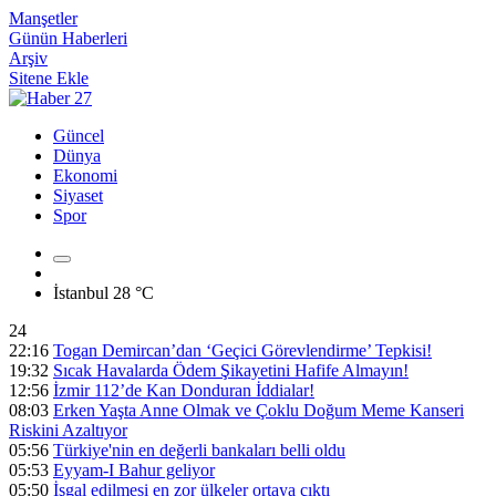
Manşetler
Günün Haberleri
Arşiv
Sitene Ekle
Güncel
Dünya
Ekonomi
Siyaset
Spor
İstanbul
28 °C
24
22:16
Togan Demircan’dan ‘Geçici Görevlendirme’ Tepkisi!
19:32
Sıcak Havalarda Ödem Şikayetini Hafife Almayın!
12:56
İzmir 112’de Kan Donduran İddialar!
08:03
Erken Yaşta Anne Olmak ve Çoklu Doğum Meme Kanseri
Riskini Azaltıyor
05:56
Türkiye'nin en değerli bankaları belli oldu
05:53
Eyyam-I Bahur geliyor
05:50
İşgal edilmesi en zor ülkeler ortaya çıktı