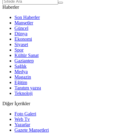
Haberler
Son Haberler
Manşetler
Güncel
Dünya
Ekonomi
Siyaset
Spor
Kültür Sanat
Gaziantep
Sağlık
Medya
Magazin
Eğitim
Tanıtım yazısı
Teknoloji
Diğer İçerikler
Foto Galeri
Web Tv
Yazarlar
Gazete Manşetleri