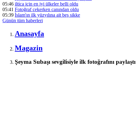
05:46
iltica için en iyi ülkeler belli oldu
05:41
Fotoğraf çekerken canından oldu
05:39
İslam'ın ilk yüzyılına ait beş sikke
Günün tüm
haberleri
Anasayfa
Magazin
Şeyma Subaşı sevgilisiyle ilk fotoğrafını paylaştı