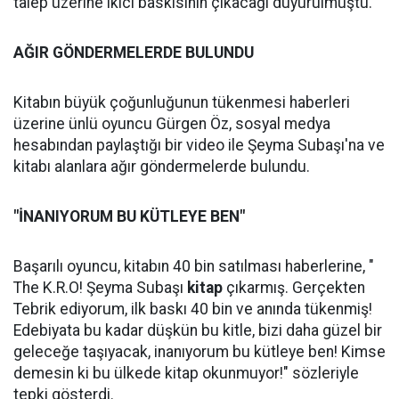
talep üzerine ikici baskısının çıkacağı duyurulmuştu.
AĞIR GÖNDERMELERDE BULUNDU
Kitabın büyük çoğunluğunun tükenmesi haberleri
üzerine ünlü oyuncu Gürgen Öz, sosyal medya
hesabından paylaştığı bir video ile Şeyma Subaşı'na ve
kitabı alanlara ağır göndermelerde bulundu.
"İNANIYORUM BU KÜTLEYE BEN"
Başarılı oyuncu, kitabın 40 bin satılması haberlerine, "
The K.R.O! Şeyma Subaşı
kitap
çıkarmış. Gerçekten
Tebrik ediyorum, ilk baskı 40 bin ve anında tükenmiş!
Edebiyata bu kadar düşkün bu kitle, bizi daha güzel bir
geleceğe taşıyacak, inanıyorum bu kütleye ben! Kimse
demesin ki bu ülkede kitap okunmuyor!" sözleriyle
tepki gösterdi.