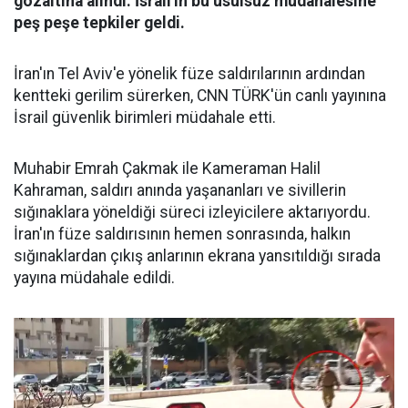
gözaltına alındı. İsrail'in bu usulsüz müdahalesine
peş peşe tepkiler geldi.
İran'ın Tel Aviv'e yönelik füze saldırılarının ardından
kentteki gerilim sürerken, CNN TÜRK'ün canlı yayınına
İsrail güvenlik birimleri müdahale etti.
Muhabir Emrah Çakmak ile Kameraman Halil
Kahraman, saldırı anında yaşananları ve sivillerin
sığınaklara yöneldiği süreci izleyicilere aktarıyordu.
İran'ın füze saldırısının hemen sonrasında, halkın
sığınaklardan çıkış anlarının ekrana yansıtıldığı sırada
yayına müdahale edildi.