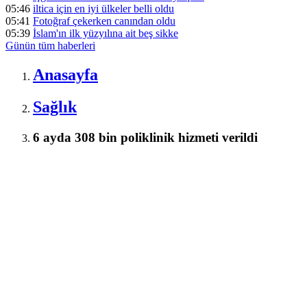
05:46
iltica için en iyi ülkeler belli oldu
05:41
Fotoğraf çekerken canından oldu
05:39
İslam'ın ilk yüzyılına ait beş sikke
Günün tüm
haberleri
Anasayfa
Sağlık
6 ayda 308 bin poliklinik hizmeti verildi