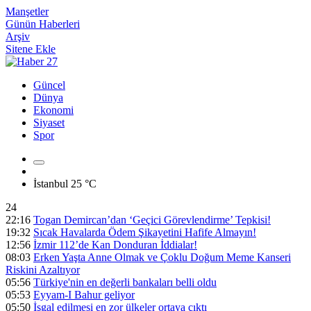
Manşetler
Günün Haberleri
Arşiv
Sitene Ekle
Güncel
Dünya
Ekonomi
Siyaset
Spor
İstanbul
25 °C
24
22:16
Togan Demircan’dan ‘Geçici Görevlendirme’ Tepkisi!
19:32
Sıcak Havalarda Ödem Şikayetini Hafife Almayın!
12:56
İzmir 112’de Kan Donduran İddialar!
08:03
Erken Yaşta Anne Olmak ve Çoklu Doğum Meme Kanseri
Riskini Azaltıyor
05:56
Türkiye'nin en değerli bankaları belli oldu
05:53
Eyyam-I Bahur geliyor
05:50
İşgal edilmesi en zor ülkeler ortaya çıktı