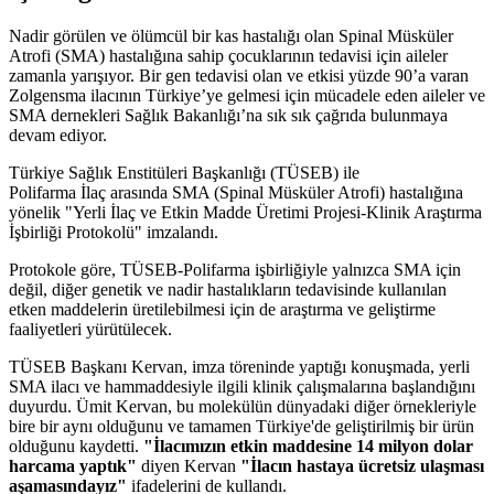
Nadir görülen ve ölümcül bir kas hastalığı olan Spinal Müsküler
Atrofi (SMA) hastalığına sahip çocuklarının tedavisi için aileler
zamanla yarışıyor. Bir gen tedavisi olan ve etkisi yüzde 90’a varan
Zolgensma ilacının Türkiye’ye gelmesi için mücadele eden aileler ve
SMA dernekleri Sağlık Bakanlığı’na sık sık çağrıda bulunmaya
devam ediyor.
Türkiye Sağlık Enstitüleri Başkanlığı (TÜSEB) ile
Polifarma İlaç arasında SMA (Spinal Müsküler Atrofi) hastalığına
yönelik "Yerli İlaç ve Etkin Madde Üretimi Projesi-Klinik Araştırma
İşbirliği Protokolü" imzalandı.
Protokole göre, TÜSEB-Polifarma işbirliğiyle yalnızca SMA için
değil, diğer genetik ve nadir hastalıkların tedavisinde kullanılan
etken maddelerin üretilebilmesi için de araştırma ve geliştirme
faaliyetleri yürütülecek.
TÜSEB Başkanı Kervan, imza töreninde yaptığı konuşmada, yerli
SMA ilacı ve hammaddesiyle ilgili klinik çalışmalarına başlandığını
duyurdu. Ümit Kervan, bu molekülün dünyadaki diğer örnekleriyle
bire bir aynı olduğunu ve tamamen Türkiye'de geliştirilmiş bir ürün
olduğunu kaydetti.
"İlacımızın etkin maddesine 14 milyon dolar
harcama yaptık"
diyen Kervan
"İlacın hastaya ücretsiz ulaşması
aşamasındayız"
ifadelerini de kullandı.