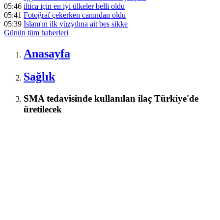
05:46
iltica için en iyi ülkeler belli oldu
05:41
Fotoğraf çekerken canından oldu
05:39
İslam'ın ilk yüzyılına ait beş sikke
Günün tüm
haberleri
Anasayfa
Sağlık
SMA tedavisinde kullanılan ilaç Türkiye'de
üretilecek