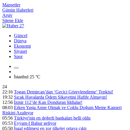
Manşetler
Günün Haberleri
Arşiv
Sitene Ekle
Güncel
Dünya
Ekonomi
Siyaset
Spor
İstanbul
25 °C
24
22:16
Togan Demircan’dan ‘Geçici Görevlendirme’ Tepkisi!
19:32
Sıcak Havalarda Ödem Şikayetini Hafife Almayın!
12:56
İzmir 112’de Kan Donduran İddialar!
08:03
Erken Yaşta Anne Olmak ve Çoklu Doğum Meme Kanseri
Riskini Azaltıyor
05:56
Türkiye'nin en değerli bankaları belli oldu
05:53
Eyyam-I Bahur geliyor
05:50
İşgal edilmesi en zor ülkeler ortaya çıktı