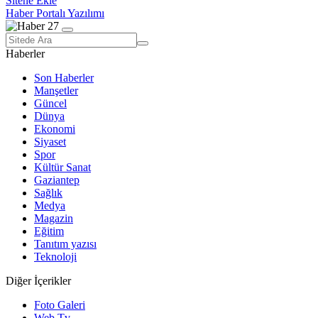
Sitene Ekle
Haber Portalı Yazılımı
Haberler
Son Haberler
Manşetler
Güncel
Dünya
Ekonomi
Siyaset
Spor
Kültür Sanat
Gaziantep
Sağlık
Medya
Magazin
Eğitim
Tanıtım yazısı
Teknoloji
Diğer İçerikler
Foto Galeri
Web Tv