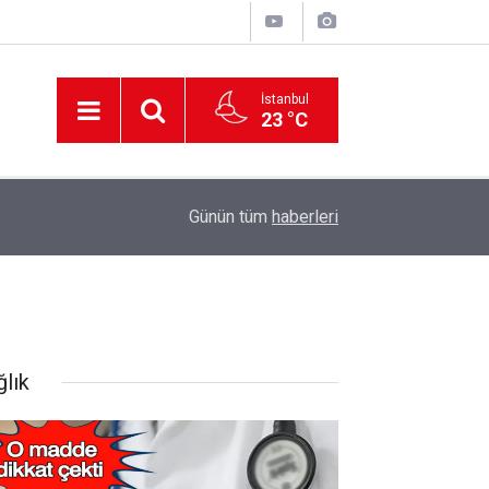
İstanbul
23 °C
12:56
İzmir 112’de Kan Donduran İddialar!
Günün tüm
haberleri
ğlık