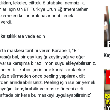
ıkları, lekeler, ciltteki ölütabaka, nemsizlik,
runları için QNET Türkiye Ürün Eğitmeni Seher
lzemeleri kullanarak hazırlanabilecek
 verdi.
ırışıklıklara veda edin
urta maskesi tarifini veren Karapelit, "Bir
Ka
kaşığı bal, bir çay kaşığı zeytinyağı ve eğer
z varsa karışıma biraz limon suyu ekleyebilirsiniz.
leri bir kabın içerisinde karıştırarak elde
yüze sürmeden önce peeling yapılarak cilt
rden arındırabilirsiniz. Peeling için ise bir yemek
nyağını karıştırabilir ve maske öncesi cildi
Haftada bir kere bu maskeyi uygulayabilirsiniz"