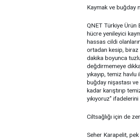
Kaymak ve buğday niş
QNET Türkiye Ürün Eğ
hücre yenileyici kaym
hassas cildi olanlar
ortadan kesip, biraz
dakika boyunca tuzlu
değdirmemeye dikkat 
yıkayıp, temiz havlu i
buğday nişastası ve
kadar karıştırıp temi
yıkıyoruz" ifadelerini
Ciltsağlığı için de ze
Seher Karapelit, pek