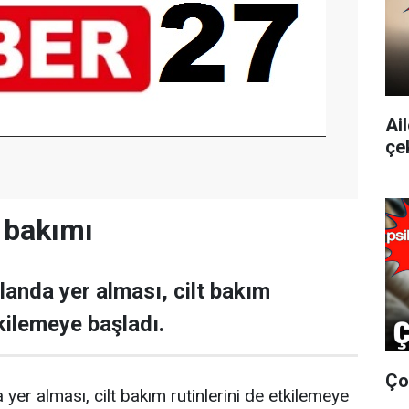
Ai
çe
v bakımı
landa yer alması, cilt bakım
tkilemeye başladı.
Ço
 yer alması, cilt bakım rutinlerini de etkilemeye