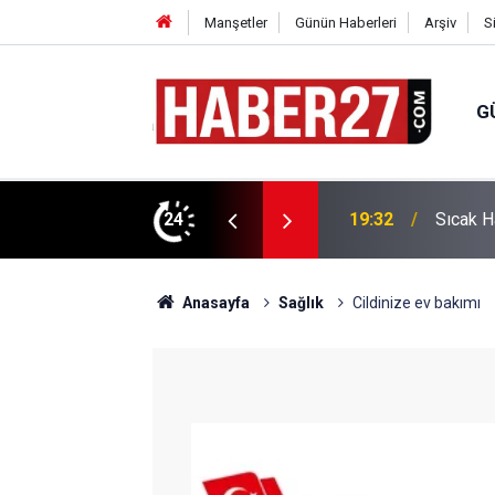
Manşetler
Günün Haberleri
Arşiv
S
G
vlendirme’ Tepkisi!
24
19:32
Sıcak H
Anasayfa
Sağlık
Cildinize ev bakımı