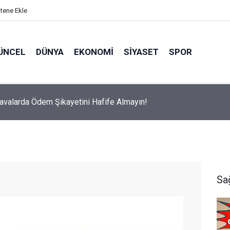
itene Ekle
ÜNCEL
DÜNYA
EKONOMI
SIYASET
SPOR
avalarda Ödem Şikayetini Hafife Almayın!
Sa