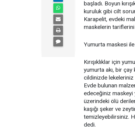
başladı. Boyun kırışıkl
kuruluk gibi cilt so
Karapelit, evdeki ma
maskelerin tariflerini
Yumurta maskesi ile k
Kırışıklıklar için yum
yumurta akı, bir çay 
cildinizde lekelerini
Evde bulunan malzeme
edeceğiniz maskeyi 
üzerindeki ölü derile
kaşığı şeker ve zeyti
temizleyebilirsiniz. 
dedi.