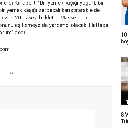
önerdi Karapelit, "Bir yemek kaşığı yoğurt, bir
bir yemek kaşığı zerdeçalı karıştırarak elde
üzde 20 dakika bekletin. Maske cildi
 tonunu eşitlemeye de yardımcı olacak. Haftada
orum" dedi.
10
bo
.com
**
SM
Tü