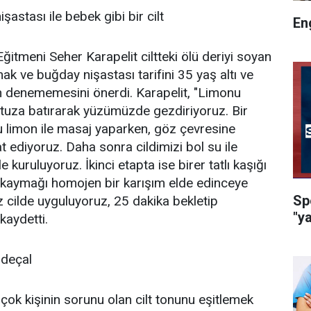
astası ile bebek gibi bir cilt
En
itmeni Seher Karapelit ciltteki ölü deriyi soyan
ak ve buğday nişastası tarifini 35 yaş altı ve
ın denememesini önerdi. Karapelit, "Limonu
 tuza batırarak yüzümüzde gezdiriyoruz. Bir
 limon ile masaj yaparken, göz çevresine
ediyoruz. Daha sonra cildimizi bol su ile
le kuruluyoruz. İkinci etapta ise birer tatlı kaşığı
 kaymağı homojen bir karışım elde edinceye
Sp
z cilde uyguluyoruz, 25 dakika bekletip
"y
 kaydetti.
rdeçal
 çok kişinin sorunu olan cilt tonunu eşitlemek