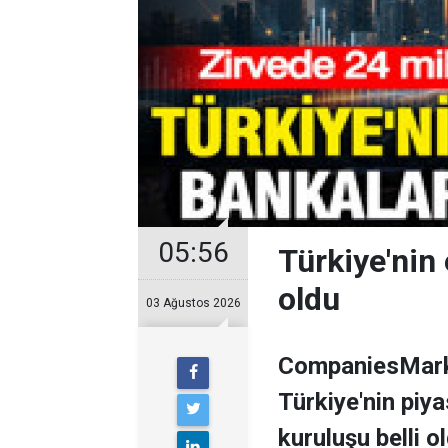
05:56
Türkiye'nin 
oldu
03 Ağustos 2026
CompaniesMarke
Türkiye'nin piy
kuruluşu belli o