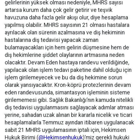
gelirlerinin yüksek olması nedeniyle, MHRS sayısı
artarsa kurum daha çok gelir getirir ve teşvik
havuzuna daha fazla gelir akışı olur, diye hesaplama
yapılmış olabilir.
MHRS sayısının 21 olması hastalara
ayrılacak olan sürenin azalmasına ve diş hekiminin
hastalarına diş tedavisi yapacak zaman
bulamayacakları için hem gelirin düşmesine hem de
diş hekimlerine şiddet olaylarının artmasına neden
olacaktır.
Devam Eden hastaya randevu verildiğinde,
yapılacak olan işlem tedavi paketine dahil olduğu için
işlem girilemeyecek ve bu da diş hekimine sorun
olarak yansıyacaktır.
Kron-köprü protezlerinin devam
eden randevusunda, simantasyon işleminin sisteme
girilememesi gibi. Sağlık Bakanlığı’nın kamuda nitelikli
diş tedavisi uygulanmasını sağlayacak adımlar atması
yerine, sahadan uzak alınan bir kararla nicelik ve ticari
hesaplamalarla Temmuz ayından itibaren uygulanacak
sabit 21 MHRS uygulamasının iptali için, Hekimsen
Hukuk Birimi (
@Hekimsenhukuk
)’miz gerekli hukuki