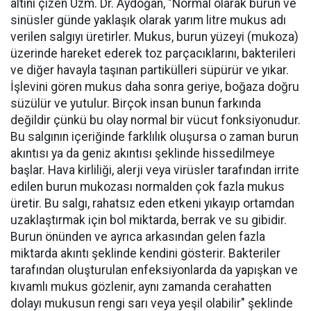
altını çizen Uzm. Dr. Aydoğan, "Normal olarak burun ve
sinüsler günde yaklaşık olarak yarım litre mukus adı
verilen salgıyı üretirler. Mukus, burun yüzeyi (mukoza)
üzerinde hareket ederek toz parçacıklarını, bakterileri
ve diğer havayla taşınan partikülleri süpürür ve yıkar.
İşlevini gören mukus daha sonra geriye, boğaza doğru
süzülür ve yutulur. Birçok insan bunun farkında
değildir çünkü bu olay normal bir vücut fonksiyonudur.
Bu salgının içeriğinde farklılık oluşursa o zaman burun
akıntısı ya da geniz akıntısı şeklinde hissedilmeye
başlar. Hava kirliliği, alerji veya virüsler tarafından irrite
edilen burun mukozası normalden çok fazla mukus
üretir. Bu salgı, rahatsız eden etkeni yıkayıp ortamdan
uzaklaştırmak için bol miktarda, berrak ve su gibidir.
Burun önünden ve ayrıca arkasından gelen fazla
miktarda akıntı şeklinde kendini gösterir. Bakteriler
tarafından oluşturulan enfeksiyonlarda da yapışkan ve
kıvamlı mukus gözlenir, aynı zamanda cerahatten
dolayı mukusun rengi sarı veya yeşil olabilir" şeklinde