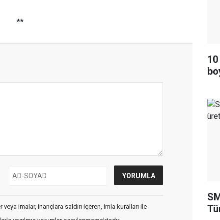
**
10
bo
SM
Tü
veya imalar, inançlara saldırı içeren, imla kuralları ile