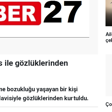
Ai
çe
s ile gözlüklerinden
e bozukluğu yaşayan bir kişi
davisiyle gözlüklerinden kurtuldu.
Ço