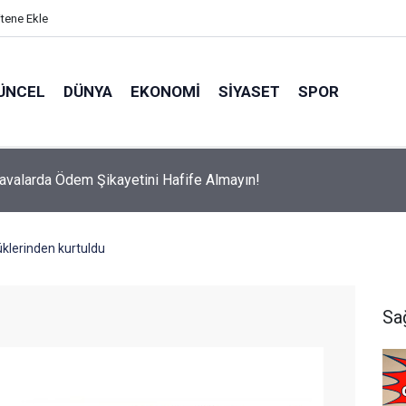
itene Ekle
ÜNCEL
DÜNYA
EKONOMI
SIYASET
SPOR
avalarda Ödem Şikayetini Hafife Almayın!
lüklerinden kurtuldu
Sa