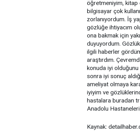
öğretmeniyim, kitap
bilgisayar çok kulla
zorlanıyordum. İş ya
gözlüğe ihtiyacım ol
ona bakmak için yak
duyuyordum. Gözlükle
ilgili haberler görd
araştırdım. Çevremd
konuda iyi olduğunu
sonra iyi sonuç ald
ameliyat olmaya kar
iyiyim ve gözlükleri
hastalara buradan tr
Anadolu Hastaneleri'
Kaynak: detailhaber