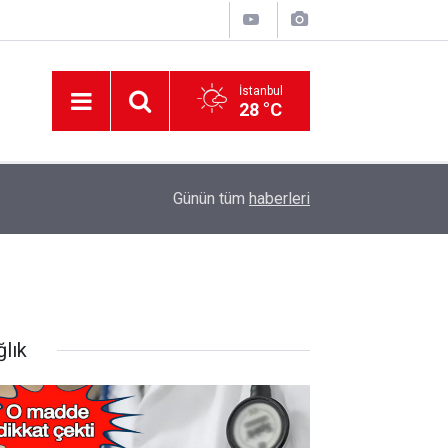
İstanbul
28 °C
12:56
İzmir 112’de Kan Donduran İddialar!
Günün tüm
haberleri
ğlık