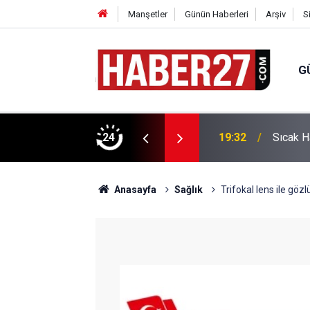
Manşetler
Günün Haberleri
Arşiv
S
G
vlendirme’ Tepkisi!
24
19:32
Sıcak H
Anasayfa
Sağlık
Trifokal lens ile göz