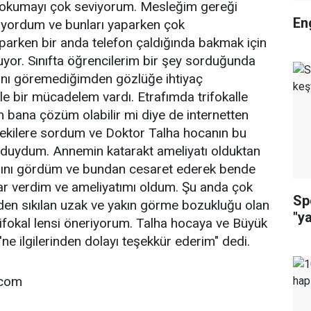
 okumayı çok seviyorum. Mesleğim gereği
En
nıyordum ve bunları yaparken çok
parken bir anda telefon çaldığında bakmak için
uyor. Sınıfta öğrencilerim bir şey sorduğunda
ını göremediğimden gözlüğe ihtiyaç
 bir mücadelem vardı. Etrafımda trifokalle
üm bana çözüm olabilir mi diye de internetten
ekilere sordum ve Doktor Talha hocanın bu
 duydum. Annemin katarakt ameliyatı olduktan
ığını gördüm ve bundan cesaret ederek bende
ar verdim ve ameliyatımı oldum. Şu anda çok
Sp
nden sıkılan uzak ve yakın görme bozukluğu olan
"y
ifokal lensi öneriyorum. Talha hocaya ve Büyük
ne ilgilerinden dolayı teşekkür ederim" dedi.
.com