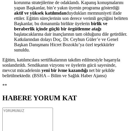
korunma stratejilerine de odaklandı. Kapanış konuşmalarını
yapan Başkanlar, bin’e yakın üyenin programa gösterdiği
aktif ve yüksek katılımdan
duydukları memnuniyeti ifade
ettiler. Eğitim süreçlerinin son derece verimli geçtiğini belirten
Başkanlar, bu donanımla birlikte üyelerin
birlik ve
beraberlik içinde güçlü bir örgütlenme atağı
başlatacaklarına dair inançlarının tam olduğunu dile getirdiler.
Katkılarından dolayı Doç. Dr. Ceyhun Güler’e ve Genel
Başkan Danışmanı Hicret Bozoklu’ya özel teşekkürler
sunuldu.
Eğitim, katılımcılara sertifikalarının takdim edilmesiyle başarıyla
sonlandırıldı. Sendikanın vizyonu ve üyelerin gücü sayesinde,
mevcut mücadelenin
yeni bir ivme kazandığı
net bir şekilde
belirtilmektedir. (BSHA – Bilim ve Sağlık Haber Ajansı)
**
HABERE
YORUM KAT