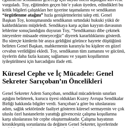
vurguladı. Toy, eğitimden geçen bin’e yakın üyeden, edindikleri bu
kritik bilgileri çalıştıkları her işyerine taşımalarını ve sendikanın
“örgütlenme atağını”
hızla genişletmelerini talep etti. Genel
Başkan Toy, konuşmasında sendikanın sırtındaki hukuki yükü de
kaldırdıklarını müjdeledi. Sendikaya karşı açılan kayyım davasının
lehlerine sonuçlandığını duyuran Toy, “Sendikamızı dibe çekmek
isteyenlere müsaade etmeyeceğiz” diyerek kararlılıklarını gösterdi.
Bu süreçte kimlerin bir araya geldiğini görünce hayrete düştüğünü
belirten Genel Başkan, mahkemenin kararıyla bu kişilere en güzel
cevabın verildiğini ekledi. Toy, sendikanın tüm zamanını ve gücünü,
üyelerin daha fazla kazanç sağlaması ve yaşam koşullarının
iyileştirilmesi için harcadığını ifade etti.
Küresel Cephe ve İç Mücadele: Genel
Sekreter Sarıçoban’ın Öncelikleri
Genel Sekreter Adem Sarıçoban, sendikal mücadelenin sınırları
aştığını belirterek, kurucu üyesi oldukları Kuzey Avrupa Sendikalar
Birliği hakkında bilgiler verdi. Sarıçoban’a göre bu uluslararası
adım, sağlık sektöründe faaliyet gösteren küresel sermayenin ve çok
uluslu özel hastanelerin yarattığı güvencesiz çalışma koşullarına
karşı uluslararası bir cephe oluşturmaktadır. Çalışma hayatının
kronikleşmiş sorunlarına da değinen Genel Sekreter, işyerlerinde