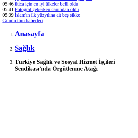
05:46
iltica için en iyi ülkeler belli oldu
05:41
Fotoğraf çekerken canından oldu
05:39
İslam'ın ilk yüzyılına ait beş sikke
Günün tüm
haberleri
Anasayfa
Sağlık
Türkiye Sağlık ve Sosyal Hizmet İşçileri
Sendikası’nda Örgütlenme Atağı