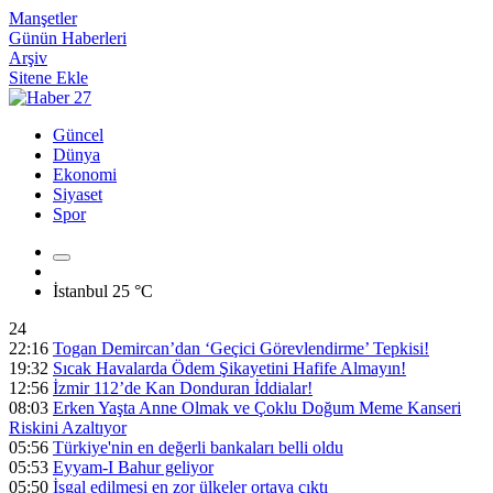
Manşetler
Günün Haberleri
Arşiv
Sitene Ekle
Güncel
Dünya
Ekonomi
Siyaset
Spor
İstanbul
25 °C
24
22:16
Togan Demircan’dan ‘Geçici Görevlendirme’ Tepkisi!
19:32
Sıcak Havalarda Ödem Şikayetini Hafife Almayın!
12:56
İzmir 112’de Kan Donduran İddialar!
08:03
Erken Yaşta Anne Olmak ve Çoklu Doğum Meme Kanseri
Riskini Azaltıyor
05:56
Türkiye'nin en değerli bankaları belli oldu
05:53
Eyyam-I Bahur geliyor
05:50
İşgal edilmesi en zor ülkeler ortaya çıktı