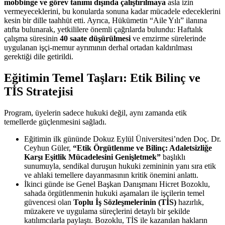
mobbinge ve görev tanımı dışında çalıştırılmaya
asla izin
vermeyeceklerini, bu konularda sonuna kadar mücadele edeceklerini
kesin bir dille taahhüt etti. Ayrıca, Hükümetin “Aile Yılı” ilanına
atıfta bulunarak, yetkililere önemli çağrılarda bulundu: Haftalık
çalışma süresinin
40 saate düşürülmesi
ve emzirme sürelerinde
uygulanan işçi-memur ayrımının derhal ortadan kaldırılması
gerektiği dile getirildi.
Eğitimin Temel Taşları: Etik Bilinç ve
TİS Stratejisi
Program, üyelerin sadece hukuki değil, aynı zamanda etik
temellerde güçlenmesini sağladı.
Eğitimin ilk gününde Dokuz Eylül Üniversitesi’nden Doç. Dr.
Ceyhun Güler,
“Etik Örgütlenme ve Bilinç: Adaletsizliğe
Karşı Eşitlik Mücadelesini Genişletmek”
başlıklı
sunumuyla, sendikal duruşun hukuki zemininin yanı sıra etik
ve ahlaki temellere dayanmasının kritik önemini anlattı.
İkinci günde ise Genel Başkan Danışmanı Hicret Bozoklu,
sahada örgütlenmenin hukuki aşamaları ile işçilerin temel
güvencesi olan
Toplu İş Sözleşmelerinin (TİS)
hazırlık,
müzakere ve uygulama süreçlerini detaylı bir şekilde
katılımcılarla paylaştı. Bozoklu, TİS ile kazanılan hakların