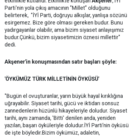
etkinlikle kutlandı. Etkinlikte konuşan
Akşener
, İYİ
Parti'nin yola çıkış amacının "Millet" olduğunu
belirterek, "İYİ Parti, doğruyu alkışlar, yanlışa sözünü
esirgemez. Bize göre olması gereken budur. Bunu
yadırgayanlar olabilir, ama bizim siyaset anlayışımız
budur.Çünkü, bizim siyasetimizin öznesi millettir"
dedi.
Akşener'in konuşmasından satır başları şöyle:
'ÖYKÜMÜZ TÜRK MİLLETİNİN ÖYKÜSÜ'
"Bugün el ovuşturanlar, yarın büyük hayal kırıklığına
uğrayabilir. Siyaset tarihi, gücü ve iktidarı sonsuz
zannedenlerin hüzünlü hikayeleriyle doludur. Siyaset
tarihi, aynı zamanda, 'Bitti' denilen anda, yeniden
yazılan, başarı öyküleriyle doludur.İYİ Parti’nin öyküsü
de işte böyledir.Bizim öykümüz, adaletin,