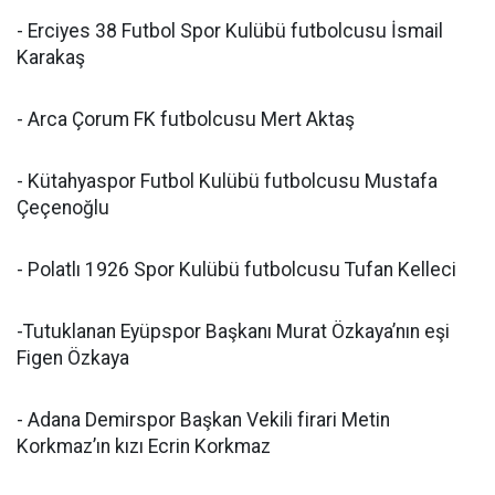
- Erciyes 38 Futbol Spor Kulübü futbolcusu İsmail
Karakaş
- Arca Çorum FK futbolcusu Mert Aktaş
- Kütahyaspor Futbol Kulübü futbolcusu Mustafa
Çeçenoğlu
- Polatlı 1926 Spor Kulübü futbolcusu Tufan Kelleci
-Tutuklanan Eyüpspor Başkanı Murat Özkaya’nın eşi
Figen Özkaya
- Adana Demirspor Başkan Vekili firari Metin
Korkmaz’ın kızı Ecrin Korkmaz