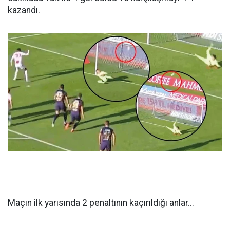
kazandı.
Maçın ilk yarısında 2 penaltının kaçırıldığı anlar...