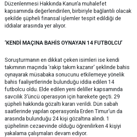
Düzenlenmesi Hakkında Kanun’a muhalefet
kapsamında değerlendirilen, birbiriyle bağlantılı olacak
şekilde şüpheli finansal işlemler tespit edildiği de
iddialar arasında yer alıyor.
‘KENDİ MAÇINA BAHİS OYNAYAN 14 FUTBOLCU’
Soruşturmanın en dikkat çeken isimleri ise kendi
takımının maçında ‘rakip takım kazanır’ şeklinde bahis
oynayarak müsabaka sonucunu etkilemeye yönelik
bahis faaliyetlerinde bulunduğu iddia edilen 14
futbolcu oldu. Elde edilen yeni deliller kapsamında
savcılık 3’üncü operasyon için harekete geçti. 29
şüpheli hakkında gözaltı kararı verildi. Dün sabah
saatlerinde yapılan operasyonla Erden Timur’un da
arasında bulunduğu 24 kişi gözaltına alındı. 1
şüphelinin cezaevinde olduğu öğrenilirken 4 kişiyi
yakalama çalışmaları devam ediyor.