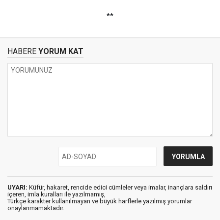
**
HABERE
YORUM KAT
UYARI:
Küfür, hakaret, rencide edici cümleler veya imalar, inançlara saldırı
içeren, imla kuralları ile yazılmamış,
Türkçe karakter kullanılmayan ve büyük harflerle yazılmış yorumlar
onaylanmamaktadır.