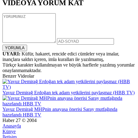
VİDEOYA
YORUM KAT
UYARI:
Küfür, hakaret, rencide edici cümleler veya imalar,
inançlara saldırı içeren, imla kuralları ile yazılmamış,
Türkçe karakter kullanılmayan ve büyük harflerle yazılmış yorumlar
onaylanmamaktadır.
Benzer Videolar
Yavuz Demirağ Erdoğan tek adam yetkilerini paylaşmaz (HBB TV)
Yavuz Demirağ MHPnin anayasa önerisi Saray mutfağında
hazırlandı HBB TV
Haber 27 © 2004
Anasayfa
Künye
İletişim