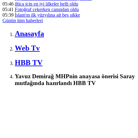
05:46
iltica için en iyi ülkeler belli oldu
05:41
Fotoğraf çekerken canından oldu
05:39
İslam'ın ilk yüzyılına ait beş sikke
Günün tüm
haberleri
Anasayfa
Web Tv
HBB TV
Yavuz Demirağ MHPnin anayasa önerisi Saray
mutfağında hazırlandı HBB TV