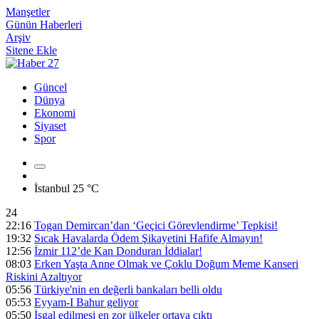
Manşetler
Günün Haberleri
Arşiv
Sitene Ekle
Güncel
Dünya
Ekonomi
Siyaset
Spor
İstanbul
25 °C
24
22:16
Togan Demircan’dan ‘Geçici Görevlendirme’ Tepkisi!
19:32
Sıcak Havalarda Ödem Şikayetini Hafife Almayın!
12:56
İzmir 112’de Kan Donduran İddialar!
08:03
Erken Yaşta Anne Olmak ve Çoklu Doğum Meme Kanseri
Riskini Azaltıyor
05:56
Türkiye'nin en değerli bankaları belli oldu
05:53
Eyyam-I Bahur geliyor
05:50
İşgal edilmesi en zor ülkeler ortaya çıktı