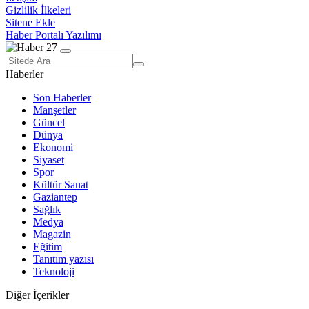
Gizlilik İlkeleri
Sitene Ekle
Haber Portalı Yazılımı
Haberler
Son Haberler
Manşetler
Güncel
Dünya
Ekonomi
Siyaset
Spor
Kültür Sanat
Gaziantep
Sağlık
Medya
Magazin
Eğitim
Tanıtım yazısı
Teknoloji
Diğer İçerikler