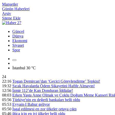
Manşetler
Günün Haberleri
Arşiv
Sitene Ekle
Güncel
Dünya
Ekonomi
Siyaset
Spor
İstanbul
30 °C
24
22:16
Togan Demircan’dan ‘Geçici Görevlendirme’ Tepkisi!
19:32
Sıcak Havalarda Ödem Şikayetini Hafife Almayın!
12:56
İzmir 112’de Kan Donduran İddialar!
08:03
Erken Yaşta Anne Olmak ve Çoklu Doğum Meme Kanseri Riski
05:56
Türkiye'nin en değerli bankaları belli oldu
05:53
Eyyam-I Bahur geliyor
05:50
İşgal edilmesi en zor ülkeler ortaya çıktı
05:46
iltica için en iyi ülkeler belli oldu