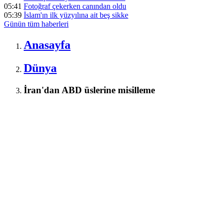
05:41
Fotoğraf çekerken canından oldu
05:39
İslam'ın ilk yüzyılına ait beş sikke
Günün tüm
haberleri
Anasayfa
Dünya
İran'dan ABD üslerine misilleme