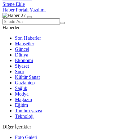
Sitene Ekle
Haber Portalı Yazılımı
Haberler
Son Haberler
Manşetler
Güncel
Dünya
Ekonomi
Siyaset
Spor
Kültür Sanat
Gaziantep
Sağlık
Medya
Magazin
Eğitim
Tanıtım yazısı
Teknoloji
Diğer İçerikler
Foto Galeri