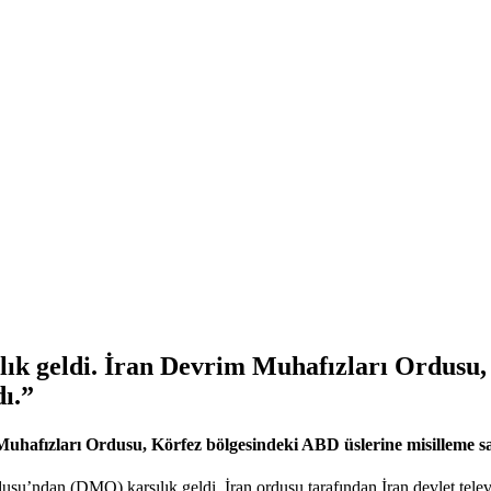
lık geldi. İran Devrim Muhafızları Ordusu,
dı.”
uhafızları Ordusu, Körfez bölgesindeki ABD üslerine misilleme sald
dusu’ndan (DMO) karşılık geldi. İran ordusu tarafından İran devlet te