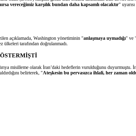
nırsa vereceğimiz karşılık bundan daha kapsamlı olacaktır
" uyarısı
çizilen açıklamada, Washington yönetiminin "
anlaşmaya uymadığı
" ve 
z ülkeleri tarafından doğrulanmadı.
GÖSTERMİŞTİ
rıya misilleme olarak İran’daki hedeflerin vurulduğunu duyurmuştu. İ
dırdığını belirterek, "
Ateşkesin bu pervasızca ihlali, her zaman ol