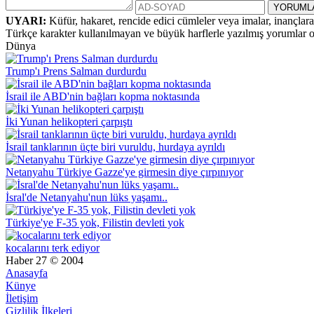
UYARI:
Küfür, hakaret, rencide edici cümleler veya imalar, inançlara 
Türkçe karakter kullanılmayan ve büyük harflerle yazılmış yorumlar
Dünya
Trump'ı Prens Salman durdurdu
İsrail ile ABD'nin bağları kopma noktasında
İki Yunan helikopteri çarpıştı
İsrail tanklarının üçte biri vuruldu, hurdaya ayrıldı
Netanyahu Türkiye Gazze'ye girmesin diye çırpınıyor
İsral'de Netanyahu'nun lüks yaşamı..
Türkiye'ye F-35 yok, Filistin devleti yok
kocalarını terk ediyor
Haber 27 © 2004
Anasayfa
Künye
İletişim
Gizlilik İlkeleri