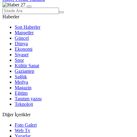
Haberler
Son Haberler
Manşetler
Güncel
Dünya
Ekonomi
Siyaset
Spor
Kültür Sanat
Gaziantep
Sağlık
Medya
Magazin
Eğitim
Tanıtım yazısı
Teknoloji
Diğer İçerikler
Foto Galeri
Web Tv
Yazarlar