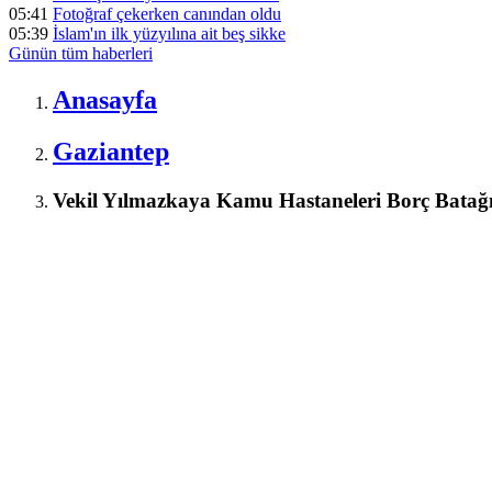
05:41
Fotoğraf çekerken canından oldu
05:39
İslam'ın ilk yüzyılına ait beş sikke
Günün tüm
haberleri
Anasayfa
Gaziantep
Vekil Yılmazkaya Kamu Hastaneleri Borç Batağ