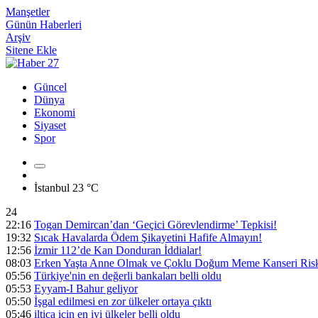
Manşetler
Günün Haberleri
Arşiv
Sitene Ekle
Güncel
Dünya
Ekonomi
Siyaset
Spor
İstanbul
23 °C
24
22:16
Togan Demircan’dan ‘Geçici Görevlendirme’ Tepkisi!
19:32
Sıcak Havalarda Ödem Şikayetini Hafife Almayın!
12:56
İzmir 112’de Kan Donduran İddialar!
08:03
Erken Yaşta Anne Olmak ve Çoklu Doğum Meme Kanseri Riski
05:56
Türkiye'nin en değerli bankaları belli oldu
05:53
Eyyam-I Bahur geliyor
05:50
İşgal edilmesi en zor ülkeler ortaya çıktı
05:46
iltica için en iyi ülkeler belli oldu