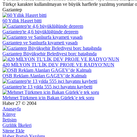
Türkçe karakter kullanılmayan ve büyük harflerle yazılmış yorumlar
Gaziantep
60 Yıllık Hasret bitti
Gaziantep'te 4,6 büyüklüğünde deprem
Gaziantep ve Şanlıurfa kıyameti yaşadı
Gaziantep Büyükşehir Belediyesi borç batağında
420 MİLYON TL’LİK DEV PROJE VE RADYO’NUN
OSB Reklam Alanları GAGEV’de Kalmalı
Gaziantep'te 13 yılda 555 işçi hayatını kaybetti
Mehmet Türkmen için Bakan Gürlek’e tek soru
Haber 27 © 2004
Anasayfa
Künye
İletişim
Gizlilik İlkeleri
Sitene Ekle
Haber Portalı Yazılımı