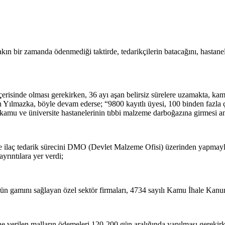
kın bir zamanda ödenmediği taktirde, tedarikçilerin batacağını, hastane
içerisinde olması gerekirken, 36 ayı aşan belirsiz sürelere uzamakta, k
 Yılmazka, böyle devam ederse; “9800 kayıtlı üyesi, 100 binden fazla ça
de kamu ve üniversite hastanelerinin tıbbi malzeme darboğazına girmesi 
 ve ilaç tedarik sürecini DMO (Devlet Malzeme Ofisi) üzerinden yapmayla
yrıntılara yer verdi;
 ürün gamını sağlayan özel sektör firmaları, 4734 sayılı Kamu İhale Ka
 verilen malların ödemeleri 120-200 gün aralığında yapılması gerekir