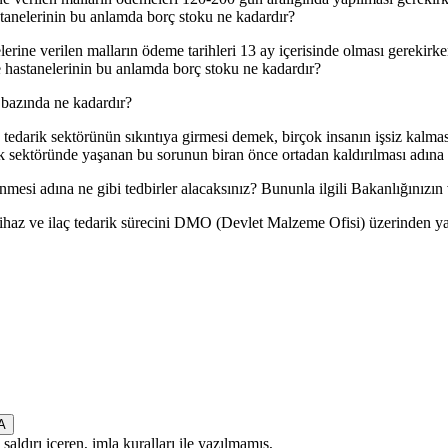
nelerinin bu anlamda borç stoku ne kadardır?
rine verilen malların ödeme tarihleri 13 ay içerisinde olması gerekirk
hastanelerinin bu anlamda borç stoku ne kadardır?
e bazında ne kadardır?
z tedarik sektörünün sıkıntıya girmesi demek, birçok insanın işsiz kalmas
 sektöründe yaşanan bu sorunun biran önce ortadan kaldırılması adına 
nmesi adına ne gibi tedbirler alacaksınız? Bununla ilgili Bakanlığınızı
i cihaz ve ilaç tedarik sürecini DMO (Devlet Malzeme Ofisi) üzerinden y
saldırı içeren, imla kuralları ile yazılmamış,