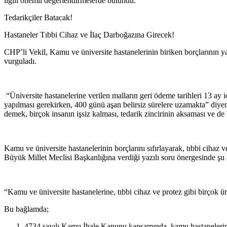
ilgili önemli değerlendirmelerde bulundu.
Tedarikçiler Batacak!
Hastaneler Tıbbi Cihaz ve İlaç Darboğazına Girecek!
CHP’li Vekil, Kamu ve üniversite hastanelerinin biriken borçlarının ya
vurguladı.
“Üniversite hastanelerine verilen malların geri ödeme tarihleri 13 ay 
yapılması gerekirken, 400 günü aşan belirsiz sürelere uzamakta” diyen
demek, birçok insanın işsiz kalması, tedarik zincirinin aksaması ve 
Kamu ve üniversite hastanelerinin borçlarını sıfırlayarak, tıbbi cihaz
Büyük Millet Meclisi Başkanlığına verdiği yazılı soru önergesinde şu a
“Kamu ve üniversite hastanelerine, tıbbi cihaz ve protez gibi birçok
Bu bağlamda;
4734 sayılı Kamu İhale Kanunu kapsamında, kamu hastanelerine