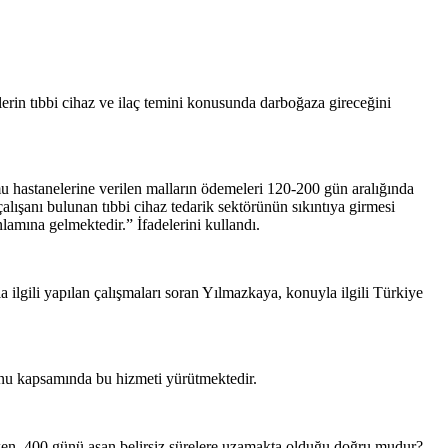
lerin tıbbi cihaz ve ilaç temini konusunda darboğaza gireceğini
amu hastanelerine verilen malların ödemeleri 120-200 gün aralığında
lışanı bulunan tıbbi cihaz tedarik sektörünün sıkıntıya girmesi
anlamına gelmektedir.” İfadelerini kullandı.
 ilgili yapılan çalışmaları soran Yılmazkaya, konuyla ilgili Türkiye
nunu kapsamında bu hizmeti yürütmektedir.
ken, 400 günü aşan belirsiz sürelere uzamakta olduğu doğru mudur?