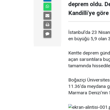
deprem oldu. D
Kandilli'ye göre 
İstanbul'da 23 Nisa
en büyüğü 5,9 olan 
Kentte deprem günde
açan sarsıntılara bug
tamamında hissedile
Boğaziçi Üniversites
11.36'da meydana ge
Marmara Denizi'nin Sil