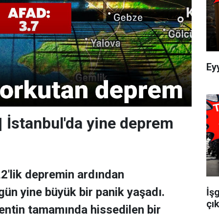
Ey
| İstanbul'da yine deprem
,2'lik depremin ardından
gün yine büyük bir panik yaşadı.
İş
çık
entin tamamında hissedilen bir