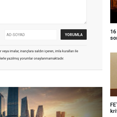
16
so
veya imalar, inançlara saldırı içeren, imla kuralları ile
flerle yazılmış yorumlar onaylanmamaktadır.
FE
kri