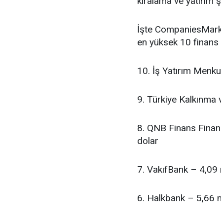
kiralama ve yatırım şi
İşte CompaniesMarke
en yüksek 10 finans 
10. İş Yatırım Menku
9. Türkiye Kalkınma 
8. QNB Finans Finan
dolar
7. VakıfBank – 4,09 
6. Halkbank – 5,66 m