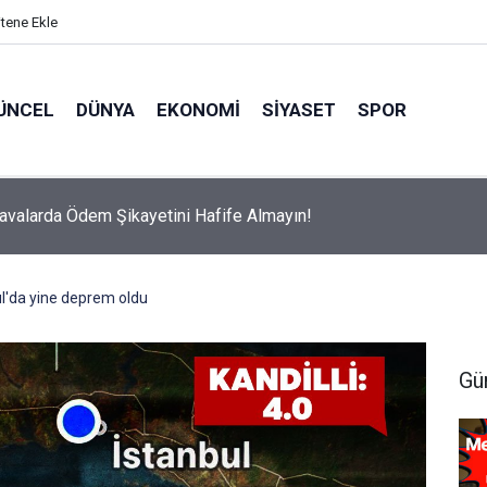
itene Ekle
ÜNCEL
DÜNYA
EKONOMI
SIYASET
SPOR
avalarda Ödem Şikayetini Hafife Almayın!
ul'da yine deprem oldu
Gü