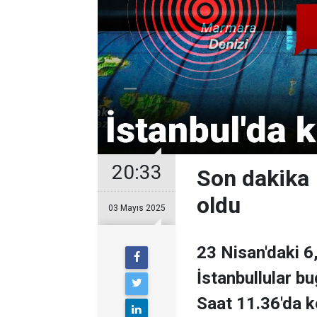
20:33
Son dakika 
oldu
03 Mayıs 2025
23 Nisan'daki 6
İstanbullular bu
Saat 11.36'da k