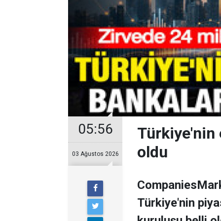
05:56
Türkiye'nin 
oldu
03 Ağustos 2026
CompaniesMarke
Türkiye'nin piy
kuruluşu belli o