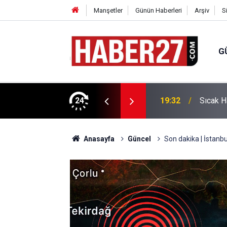
Manşetler
Günün Haberleri
Arşiv
S
G
vlendirme’ Tepkisi!
24
19:32
Sıcak H
Anasayfa
Güncel
Son dakika | İstanb