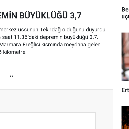
Be
EMİN BÜYÜKLÜĞÜ 3,7
uç
merkez üssünün Tekirdağ olduğunu duyurdu.
e saat 11.36'daki depremin büyüklüğü 3,7.
 Marmara Ereğlisi kısmında meydana gelen
8 kilometre.
**
Er