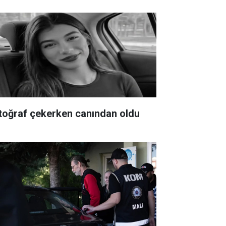
toğraf çekerken canından oldu