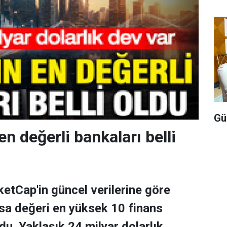
Gü
en değerli bankaları belli
tCap'in güncel verilerine göre
asa değeri en yüksek 10 finans
ldu. Yaklaşık 24 milyar dolarlık