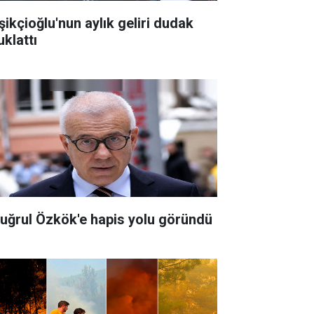
şikçioğlu'nun aylık geliri dudak
uklattı
tuğrul Özkök'e hapis yolu göründü