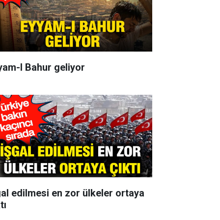
yam-I Bahur geliyor
gal edilmesi en zor ülkeler ortaya
tı