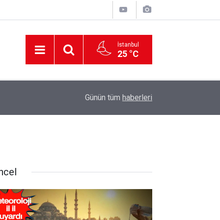
İstanbul
25 °C
12:56
İzmir 112’de Kan Donduran İddialar!
Günün tüm
haberleri
ncel