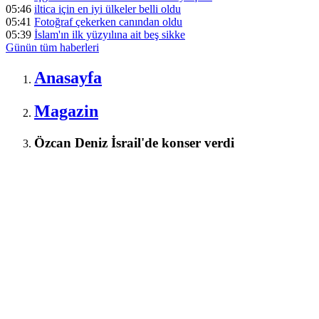
05:46
iltica için en iyi ülkeler belli oldu
05:41
Fotoğraf çekerken canından oldu
05:39
İslam'ın ilk yüzyılına ait beş sikke
Günün tüm
haberleri
Anasayfa
Magazin
Özcan Deniz İsrail'de konser verdi