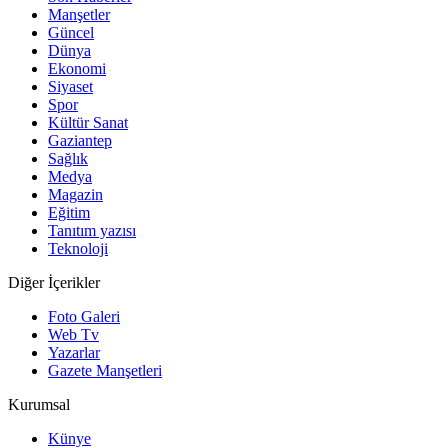
Manşetler
Güncel
Dünya
Ekonomi
Siyaset
Spor
Kültür Sanat
Gaziantep
Sağlık
Medya
Magazin
Eğitim
Tanıtım yazısı
Teknoloji
Diğer İçerikler
Foto Galeri
Web Tv
Yazarlar
Gazete Manşetleri
Kurumsal
Künye