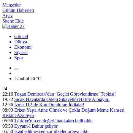
Manşetler
Günün Haberleri
Arşiv
Sitene Ekle
Güncel
Dünya
Ekonomi
Siyaset
Spor
İstanbul
26 °C
24
22:16
Togan Demircan’dan ‘Geçici Görevlendirme’ Tepkisi!
19:32
Sıcak Havalarda Ödem Şikayetini Hafife Almayın!
12:56
İzmir 112’de Kan Donduran İddialar!
08:03
Erken Yaşta Anne Olmak ve Çoklu Doğum Meme Kanseri
Riskini Azaltıyor
05:56
Türkiye'nin en değerli bankaları belli oldu
05:53
Eyyam-I Bahur geliyor
05:50
İşgal edilmesi en zor ülkeler ortaya çıktı