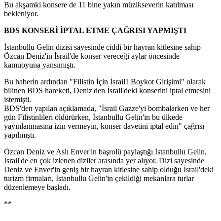
Bu akşamki konsere de 11 bine yakın müzikseverin katılması
bekleniyor.
BDS
KONSERİ İPTAL ETME ÇAĞRISI YAPMIŞTI
İstanbullu Gelin dizisi sayesinde ciddi bir hayran kitlesine sahip
Özcan Deniz'in İsrail'de konser vereceği aylar öncesinde
kamuoyuna yansımıştı.
Bu haberin ardından "Filistin İçin İsrail'i Boykot Girişimi" olarak
bilinen BDS hareketi, Deniz'den İsrail'deki konserini iptal etmesini
istemişti.
BDS'den yapılan açıklamada, "İsrail Gazze'yi bombalarken ve her
gün Filistinlileri öldürürken, İstanbullu Gelin'in bu ülkede
yayınlanmasına izin vermeyin, konser davetini iptal edin" çağrısı
yapılmıştı.
Özcan Deniz ve Aslı Enver'in başrolü paylaştığı İstanbullu Gelin,
İsrail'de en çok izlenen diziler arasında yer alıyor. Dizi sayesinde
Deniz ve Enver'in geniş bir hayran kitlesine sahip olduğu İsrail'deki
turizm firmaları, İstanbullu Gelin'in çekildiği mekanlara turlar
düzenlemeye başladı.
**