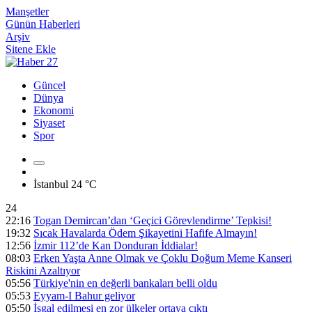
Manşetler
Günün Haberleri
Arşiv
Sitene Ekle
Güncel
Dünya
Ekonomi
Siyaset
Spor
İstanbul
24 °C
24
22:16
Togan Demircan’dan ‘Geçici Görevlendirme’ Tepkisi!
19:32
Sıcak Havalarda Ödem Şikayetini Hafife Almayın!
12:56
İzmir 112’de Kan Donduran İddialar!
08:03
Erken Yaşta Anne Olmak ve Çoklu Doğum Meme Kanseri
Riskini Azaltıyor
05:56
Türkiye'nin en değerli bankaları belli oldu
05:53
Eyyam-I Bahur geliyor
05:50
İşgal edilmesi en zor ülkeler ortaya çıktı