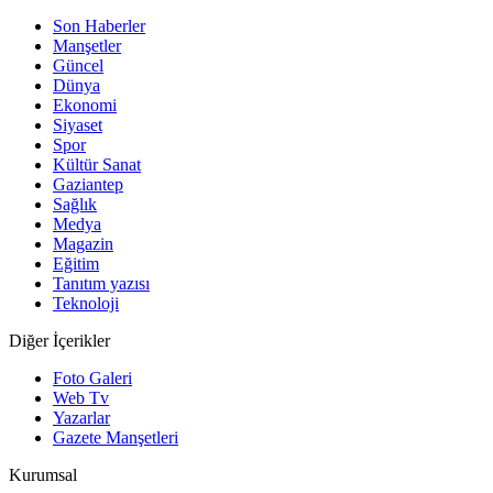
Son Haberler
Manşetler
Güncel
Dünya
Ekonomi
Siyaset
Spor
Kültür Sanat
Gaziantep
Sağlık
Medya
Magazin
Eğitim
Tanıtım yazısı
Teknoloji
Diğer İçerikler
Foto Galeri
Web Tv
Yazarlar
Gazete Manşetleri
Kurumsal