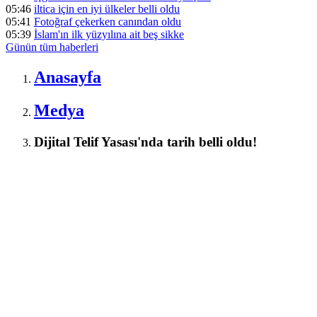
05:46
iltica için en iyi ülkeler belli oldu
05:41
Fotoğraf çekerken canından oldu
05:39
İslam'ın ilk yüzyılına ait beş sikke
Günün tüm
haberleri
Anasayfa
Medya
Dijital Telif Yasası'nda tarih belli oldu!