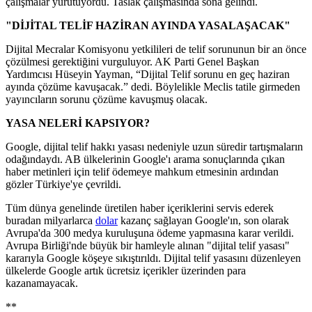
çalışmalar yürütüyordu. Taslak çalışmasında sona gelindi.
"DİJİTAL TELİF HAZİRAN AYINDA YASALAŞACAK"
Dijital Mecralar Komisyonu yetkilileri de telif sorununun bir an önce
çözülmesi gerektiğini vurguluyor. AK Parti Genel Başkan
Yardımcısı Hüseyin Yayman, “Dijital Telif sorunu en geç haziran
ayında çözüme kavuşacak.” dedi. Böylelikle Meclis tatile girmeden
yayıncıların sorunu çözüme kavuşmuş olacak.
YASA NELERİ KAPSIYOR?
Google, dijital telif hakkı yasası nedeniyle uzun süredir tartışmaların
odağındaydı. AB ülkelerinin Google'ı arama sonuçlarında çıkan
haber metinleri için telif ödemeye mahkum etmesinin ardından
gözler Türkiye'ye çevrildi.
Tüm dünya genelinde üretilen haber içeriklerini servis ederek
buradan milyarlarca
dolar
kazanç sağlayan Google'ın, son olarak
Avrupa'da 300 medya kuruluşuna ödeme yapmasına karar verildi.
Avrupa Birliği'nde büyük bir hamleyle alınan "dijital telif yasası"
kararıyla Google köşeye sıkıştırıldı. Dijital telif yasasını düzenleyen
ülkelerde Google artık ücretsiz içerikler üzerinden para
kazanamayacak.
**