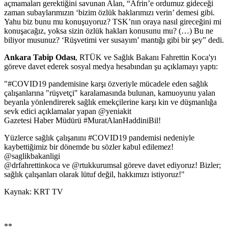
açmamaları gerektiğini savunan Alan, “Afrin’e ordumuz gideceği
zaman subaylarımızın ‘bizim özlük haklarımızı verin’ demesi gibi.
Yahu biz bunu mu konuşuyoruz? TSK’nın oraya nasıl gireceğini mi
konuşacağız, yoksa sizin özlük hakları konusunu mu? (…) Bu ne
biliyor musunuz? ‘Rüşvetimi ver susayım’ mantığı gibi bir şey” dedi.
Ankara Tabip Odası
, RTÜK ve Sağlık Bakanı Fahrettin Koca'yı
göreve davet ederek sosyal medya hesabından şu açıklamayı yaptı:
"#COVID19 pandemisine karşı özveriyle mücadele eden sağlık
çalışanlarına "rüşvetçi" karalamasında bulunan, kamuoyunu yalan
beyanla yönlendirerek sağlık emekçilerine karşı kin ve düşmanlığa
sevk edici açıklamalar yapan @yeniakit
Gazetesi Haber Müdürü #MuratAlanHaddiniBil!
Yüzlerce sağlık çalışanını #COVID19 pandemisi nedeniyle
kaybettiğimiz bir dönemde bu sözler kabul edilemez!
@saglikbakanligi
@drfahrettinkoca ve @rtukkurumsal göreve davet ediyoruz! Bizler;
sağlık çalışanları olarak lütuf değil, hakkımızı istiyoruz!"
Kaynak: KRT TV
**