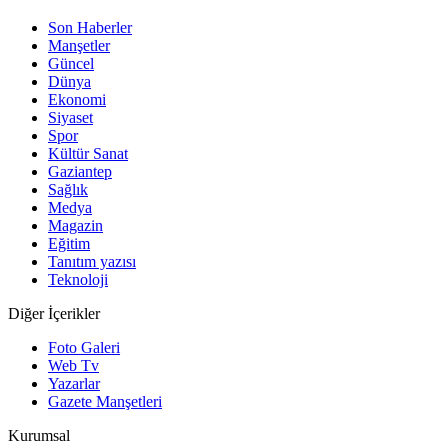
Son Haberler
Manşetler
Güncel
Dünya
Ekonomi
Siyaset
Spor
Kültür Sanat
Gaziantep
Sağlık
Medya
Magazin
Eğitim
Tanıtım yazısı
Teknoloji
Diğer İçerikler
Foto Galeri
Web Tv
Yazarlar
Gazete Manşetleri
Kurumsal