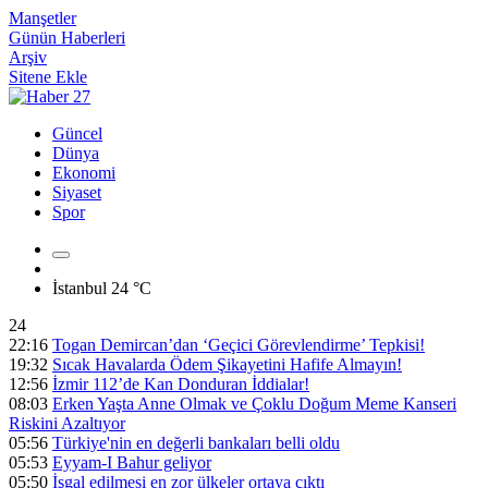
Manşetler
Günün Haberleri
Arşiv
Sitene Ekle
Güncel
Dünya
Ekonomi
Siyaset
Spor
İstanbul
24 °C
24
22:16
Togan Demircan’dan ‘Geçici Görevlendirme’ Tepkisi!
19:32
Sıcak Havalarda Ödem Şikayetini Hafife Almayın!
12:56
İzmir 112’de Kan Donduran İddialar!
08:03
Erken Yaşta Anne Olmak ve Çoklu Doğum Meme Kanseri
Riskini Azaltıyor
05:56
Türkiye'nin en değerli bankaları belli oldu
05:53
Eyyam-I Bahur geliyor
05:50
İşgal edilmesi en zor ülkeler ortaya çıktı