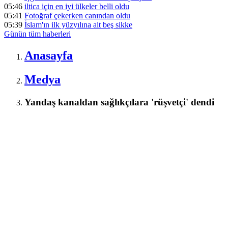
05:46
iltica için en iyi ülkeler belli oldu
05:41
Fotoğraf çekerken canından oldu
05:39
İslam'ın ilk yüzyılına ait beş sikke
Günün tüm
haberleri
Anasayfa
Medya
Yandaş kanaldan sağlıkçılara 'rüşvetçi' dendi