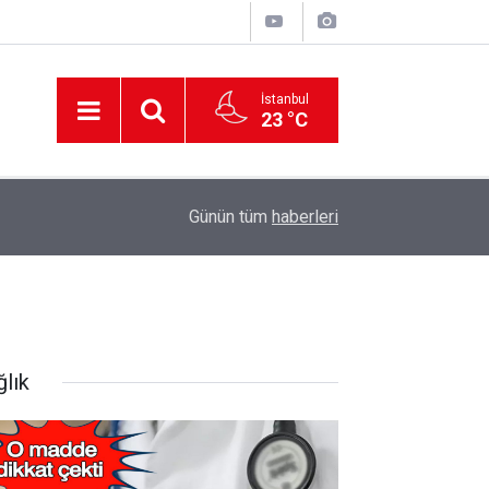
İstanbul
23 °C
12:56
İzmir 112’de Kan Donduran İddialar!
Günün tüm
haberleri
ğlık