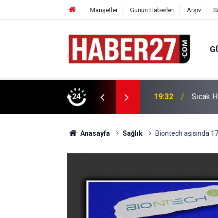
Manşetler
Günün Haberleri
Arşiv
S
G
vlendirme’ Tepkisi!
24
19:32
Sıcak H
Anasayfa
Sağlık
Biontech aşısında 17