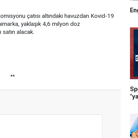
En
Komisyonu çatısı altındaki havuzdan Kovid-19
imarka, yaklaşık 4,6 milyon doz
 satın alacak.
**
Sp
"y