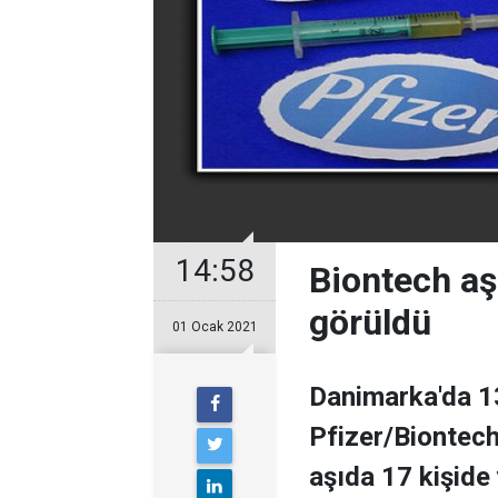
14:58
Biontech aş
görüldü
01 Ocak 2021
Danimarka'da 13
Pfizer/Biontech'
aşıda 17 kişide 