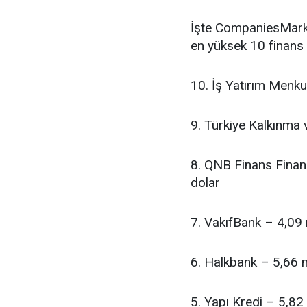
İşte CompaniesMarke
en yüksek 10 finans 
10. İş Yatırım Menku
9. Türkiye Kalkınma 
8. QNB Finans Finan
dolar
7. VakıfBank – 4,09 
6. Halkbank – 5,66 m
5. Yapı Kredi – 5,82