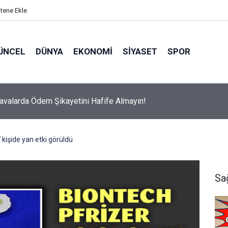
itene Ekle
ÜNCEL
DÜNYA
EKONOMI
SIYASET
SPOR
avalarda Ödem Şikayetini Hafife Almayın!
 kişide yan etki görüldü
Sa