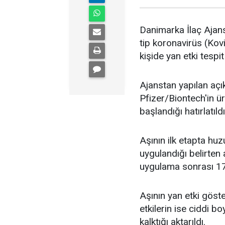
Danimarka İlaç Ajans
tip koronavirüs (Kov
kişide yan etki tespit
Ajanstan yapılan açı
Pfizer/Biontech'in ü
başlandığı hatırlatıldı
Aşının ilk etapta huz
uygulandığı belirten
uygulama sonrası 17 k
Aşının yan etki göste
etkilerin ise ciddi b
kalktığı aktarıldı.