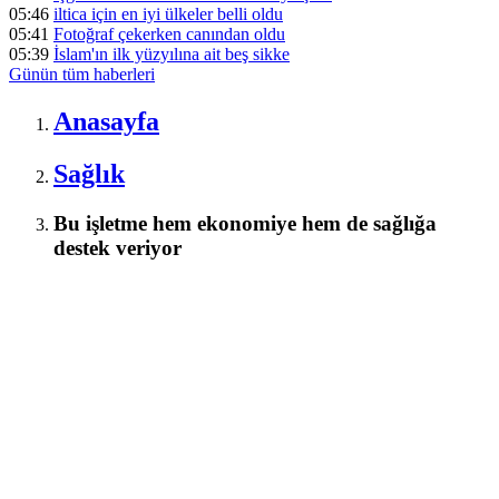
05:46
iltica için en iyi ülkeler belli oldu
05:41
Fotoğraf çekerken canından oldu
05:39
İslam'ın ilk yüzyılına ait beş sikke
Günün tüm
haberleri
Anasayfa
Sağlık
Bu işletme hem ekonomiye hem de sağlığa
destek veriyor