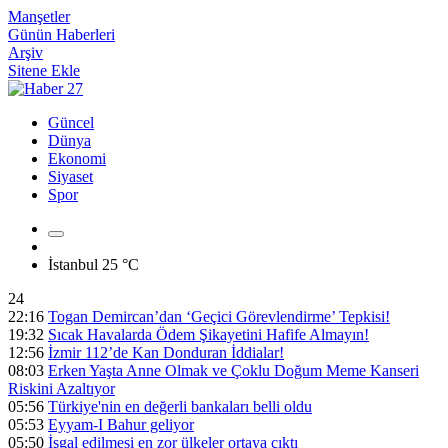
Manşetler
Günün Haberleri
Arşiv
Sitene Ekle
Güncel
Dünya
Ekonomi
Siyaset
Spor
İstanbul
25 °C
24
22:16
Togan Demircan’dan ‘Geçici Görevlendirme’ Tepkisi!
19:32
Sıcak Havalarda Ödem Şikayetini Hafife Almayın!
12:56
İzmir 112’de Kan Donduran İddialar!
08:03
Erken Yaşta Anne Olmak ve Çoklu Doğum Meme Kanseri
Riskini Azaltıyor
05:56
Türkiye'nin en değerli bankaları belli oldu
05:53
Eyyam-I Bahur geliyor
05:50
İşgal edilmesi en zor ülkeler ortaya çıktı