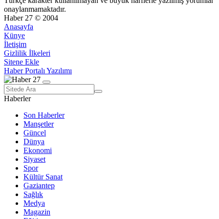
Türkçe karakter kullanılmayan ve büyük harflerle yazılmış yorumlar
onaylanmamaktadır.
Haber 27 © 2004
Anasayfa
Künye
İletişim
Gizlilik İlkeleri
Sitene Ekle
Haber Portalı Yazılımı
Haberler
Son Haberler
Manşetler
Güncel
Dünya
Ekonomi
Siyaset
Spor
Kültür Sanat
Gaziantep
Sağlık
Medya
Magazin