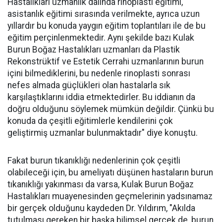
Hastalıkları uzmanlık dalında rinoplasti eğitimi,
asistanlık eğitimi sırasında verilmekte, ayrıca uzun
yıllardır bu konuda yaygın eğitim toplantıları ile de bu
eğitim perçinlenmektedir. Aynı şekilde bazı Kulak
Burun Boğaz Hastalıkları uzmanları da Plastik
Rekonstrüktif ve Estetik Cerrahi uzmanlarının burun
içini bilmediklerini, bu nedenle rinoplasti sonrası
nefes almada güçlükleri olan hastalarla sık
karşılaştıklarını iddia etmektedirler. Bu iddianın da
doğru olduğunu söylemek mümkün değildir. Çünkü bu
konuda da çeşitli eğitimlerle kendilerini çok
geliştirmiş uzmanlar bulunmaktadır" diye konuştu.
Fakat burun tıkanıklığı nedenlerinin çok çeşitli
olabileceği için, bu ameliyatı düşünen hastaların burun
tıkanıklığı yakınması da varsa, Kulak Burun Boğaz
Hastalıkları muayenesinden geçmelerinin yadsınamaz
bir gerçek olduğunu kaydeden Dr. Yıldırım, "Akılda
tutulması gereken bir başka bilimsel gerçek de, burun