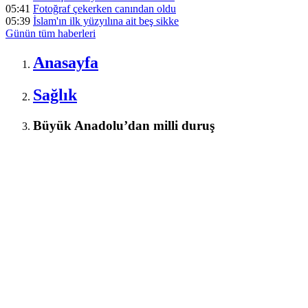
05:41
Fotoğraf çekerken canından oldu
05:39
İslam'ın ilk yüzyılına ait beş sikke
Günün tüm
haberleri
Anasayfa
Sağlık
Büyük Anadolu’dan milli duruş