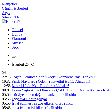
Manşetler
Günün Haberleri
Arşiv
Sitene Ekle
Güncel
Dünya
Ekonomi
Siyaset
Spor
İstanbul
25 °C
24
22:16
Togan Demircan’dan ‘Geçici Görevlendirme’ Tepkisi!
19:32
Sıcak Havalarda Ödem Şikayetini Hafife Almayın!
12:56
İzmir 112’de Kan Donduran İddialar!
08:03
Erken Yaşta Anne Olmak ve Çoklu Doğum Meme Kanseri Riski
05:56
Türkiye'nin en değerli bankaları belli oldu
05:53
Eyyam-I Bahur geliyor
05:50
İşgal edilmesi en zor ülkeler ortaya çıktı
05:46
iltica için en iyi ülkeler belli oldu