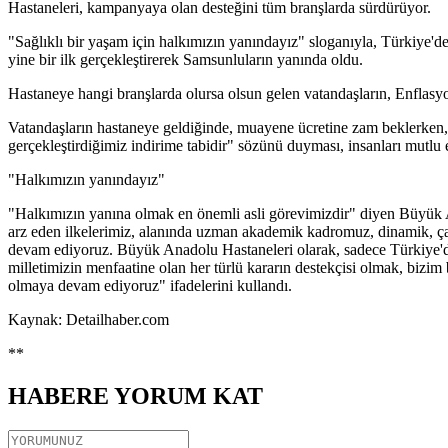
Hastaneleri, kampanyaya olan desteğini tüm branşlarda sürdürüyor.
"Sağlıklı bir yaşam için halkımızın yanındayız" sloganıyla, Türkiye'
yine bir ilk gerçekleştirerek Samsunluların yanında oldu.
Hastaneye hangi branşlarda olursa olsun gelen vatandaşların, Enfla
Vatandaşların hastaneye geldiğinde, muayene ücretine zam beklerken
gerçekleştirdiğimiz indirime tabidir" sözünü duyması, insanları mutlu e
"Halkımızın yanındayız"
"Halkımızın yanına olmak en önemli asli görevimizdir" diyen Büyük 
arz eden ilkelerimiz, alanında uzman akademik kadromuz, dinamik, çalışk
devam ediyoruz. Büyük Anadolu Hastaneleri olarak, sadece Türkiye'd
milletimizin menfaatine olan her türlü kararın destekçisi olmak, bizi
olmaya devam ediyoruz" ifadelerini kullandı.
Kaynak: Detailhaber.com
**
HABERE
YORUM KAT