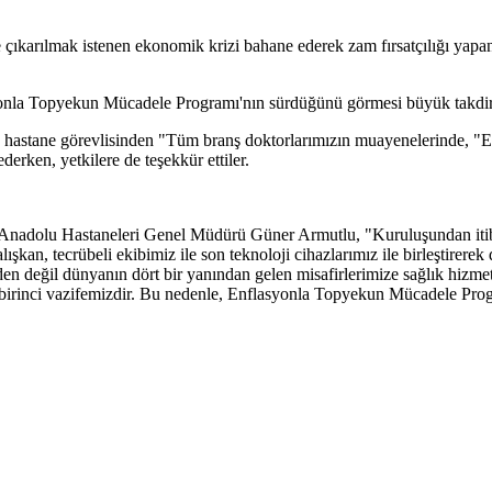
de çıkarılmak istenen ekonomik krizi bahane ederek zam fırsatçılığı yap
syonla Topyekun Mücadele Programı'nın sürdüğünü görmesi büyük takdir
, hastane görevlisinden "Tüm branş doktorlarımızın muayenelerinde, 
derken, yetkilere de teşekkür ettiler.
Anadolu Hastaneleri Genel Müdürü Güner Armutlu, "Kuruluşundan itiba
an, tecrübeli ekibimiz ile son teknoloji cihazlarımız ile birleştirerek d
en değil dünyanın dört bir yanından gelen misafirlerimize sağlık hiz
m birinci vazifemizdir. Bu nedenle, Enflasyonla Topyekun Mücadele Progr