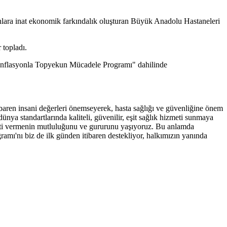
anlara inat ekonomik farkındalık oluşturan Büyük Anadolu Hastaneleri
 topladı.
"Enflasyonla Topyekun Mücadele Programı" dahilinde
ren insani değerleri önemseyerek, hasta sağlığı ve güvenliğine önem
ünya standartlarında kaliteli, güvenilir, eşit sağlık hizmeti sunmaya
meti vermenin mutluluğunu ve gururunu yaşıyoruz. Bu anlamda
amı'nı biz de ilk günden itibaren destekliyor, halkımızın yanında