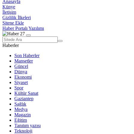
Anasayfa
Künye
İletişim
Gizlilik İlkeleri
Sitene Ekle
Haber Portalı Yazılımı
Haberler
Son Haberler
Manşetler
Güncel
Dünya
Ekonomi
Siyaset
Spor
Kültür Sanat
Gaziantep
Sağlık
Medya
Magazin
Eğitim
Tanıtım yazısı
Teknoloji